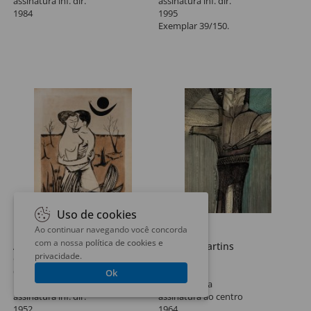
assinatura inf. dir.
assinatura inf. dir.
1984
1995
Exemplar 39/150.
Uso de cookies
Ao continuar navegando você concorda
Lote 66
Lote 67
com a nossa
política de cookies e
Aldemir Martins
Aldemir Martins
privacidade
.
Cangaceiro Lírico
Cangaceiro
60 x 45 cm
25 x 18 cm
Ok
nanquim sobre papel
técnica mista
assinatura inf. dir.
assinatura ao centro
1952
1964