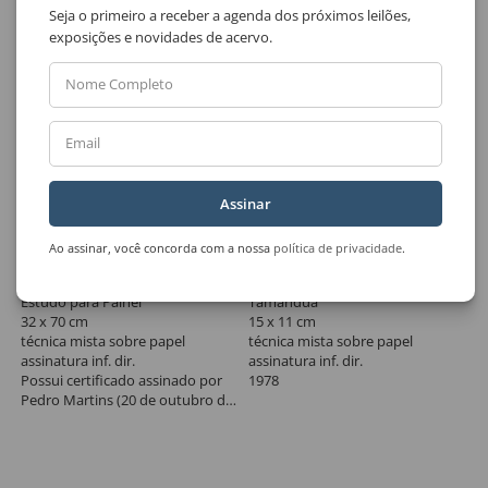
Seja o primeiro a receber a agenda dos próximos leilões,
exposições e novidades de acervo.
Nome Completo
Email
Assinar
Ao assinar, você concorda com a nossa
política de privacidade
.
Lote 33
Lote 34
Aldemir Martins
Aldemir Martins
Estudo para Painel
Tamanduá
32 x 70 cm
15 x 11 cm
técnica mista sobre papel
técnica mista sobre papel
assinatura inf. dir.
assinatura inf. dir.
Possui certificado assinado por
1978
Pedro Martins (20 de outubro de
2022).