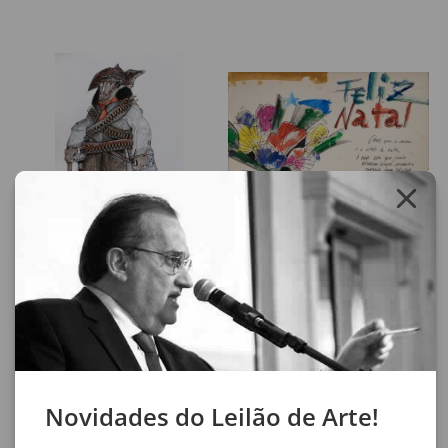
Lote 31
Lote 32
Aldemir Martins
Aldemir Martins
Cangaceiro
Cartão de Natal
51 x 37 cm
25 x 50 cm
nanquim e guache sobre papel
técnica mista sobre papel colada em eucatex
assinatura inf. dir.
assinatura inf. dir.
1977
1986
Novidades do Leilão de Arte!