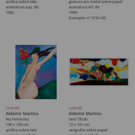
acrílica sobre tela
gravura em metal sobre papel
assinatura sup. dir.
assinatura inf. dir.
1982
1995
Exemplar n° 015/100.
Lote 64
Lote 65
Aldemir Martins
Aldemir Martins
Nu Feminino
Sem Título
130 x 100 cm
72 x 101 cm
acrílica sobre tela
serigrafia sobre papel