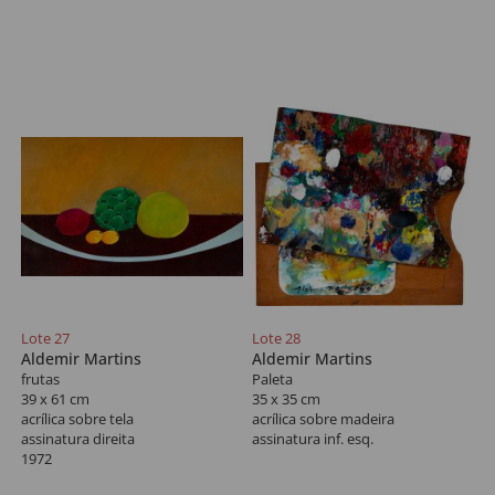
Lote 27
Lote 28
Aldemir Martins
Aldemir Martins
frutas
Paleta
39 x 61 cm
35 x 35 cm
acrílica sobre tela
acrílica sobre madeira
assinatura direita
assinatura inf. esq.
1972