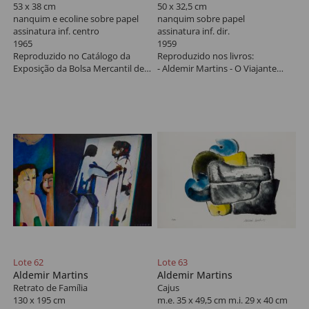
53 x 38 cm
50 x 32,5 cm
nanquim e ecoline sobre papel
nanquim sobre papel
assinatura inf. centro
assinatura inf. dir.
1965
1959
Reproduzido no Catálogo da
Reproduzido nos livros:
Exposição da Bolsa Mercantil de
- Aldemir Martins - O Viajante
Futuros, pág. 27, 2003
Amigo, pág. 27
- Contando a Arte de Aldemir
Possui certificado assinado por
Martins, pág. 31
Pedro Martins (16 de janeiro de
2006). *Autenticado em cartório
Possui certificado assinado por
Pedro Martins (16 de janeiro de
2006).
Lote 62
Lote 63
Aldemir Martins
Aldemir Martins
Retrato de Família
Cajus
130 x 195 cm
m.e. 35 x 49,5 cm m.i. 29 x 40 cm