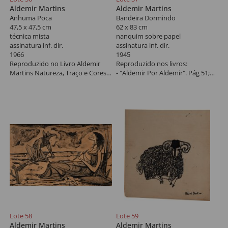
Aldemir Martins
Aldemir Martins
Anhuma Poca
Bandeira Dormindo
47,5 x 47,5 cm
62 x 83 cm
técnica mista
nanquim sobre papel
assinatura inf. dir.
assinatura inf. dir.
1966
1945
Reproduzido no Livro Aldemir
Reproduzido nos livros:
Martins Natureza, Traço e Cores,
- "Aldemir Por Aldemir". Pág 51;
pág. 42.
- "Aldemir Martins - Desenho
Solar". Pág 02 e 04.
Possui certificado assinado por
Pedro Martins (12 de janeiro de
Possui certificado assinado por
2006). *Autenticado em cartório
Pedro Martins (16 de janeiro de
2006).
Lote 58
Lote 59
Aldemir Martins
Aldemir Martins