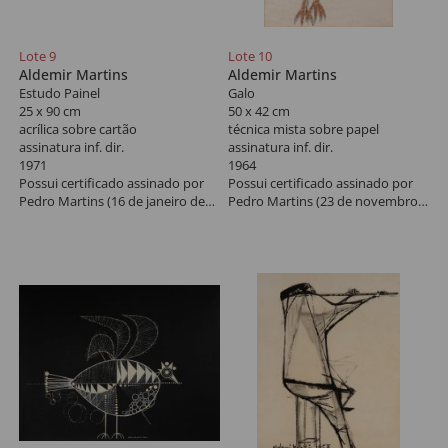
Lote 9
Lote 10
Aldemir Martins
Aldemir Martins
Estudo Painel
Galo
25 x 90 cm
50 x 42 cm
acrílica sobre cartão
técnica mista sobre papel
assinatura inf. dir.
assinatura inf. dir.
1971
1964
Possui certificado assinado por
Possui certificado assinado por
Pedro Martins (16 de janeiro de
Pedro Martins (23 de novembro
2006). *Autenticado em cartório
de 2009). *Autenticado em
cartório