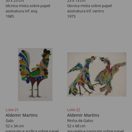
35 x 25 cm
23 x 13 cm
técnica mista sobre papel
técnica mista sobre papel
assinatura inf. esq.
assinatura inf. centro
1985
1973
Lote 21
Lote 22
Aldemir Martins
Aldemir Martins
Galo
Rinha de Galos
52 x 34 cm
52 x 68 cm
nanquim e acrílica sobre papel
aquarela e nanquim sobre papel