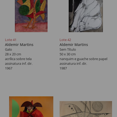
Lote 41
Lote 42
Aldemir Martins
Aldemir Martins
Galo
Sem Título
28 x 20 cm
50 x 30 cm
acrílica sobre tela
nanquim e guache sobre papel
assinatura inf. dir.
assinatura inf. dir.
1967
1987