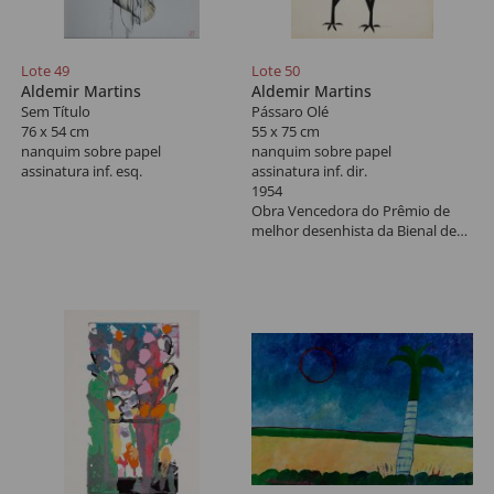
Lote 49
Lote 50
Aldemir Martins
Aldemir Martins
Sem Título
Pássaro Olé
76 x 54 cm
55 x 75 cm
nanquim sobre papel
nanquim sobre papel
assinatura inf. esq.
assinatura inf. dir.
1954
Obra Vencedora do Prêmio de
melhor desenhista da Bienal de
Veneza, 1956.
Reproduzido:
- Aldemir Martins Desenho Solar
dos Anos 40 aos Anos 70
- Convite da Exposição Casa D‘
Alva
- Parede exterior da Galeria -
Pássaro Olé
- Contando a arte de Aldemir
Martins, pág. 40
- Capa do livro Aldemir Martins -
50 anos depois de Veneza e pág.
38