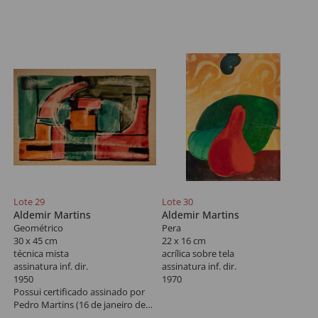
Lote 29
Lote 30
Aldemir Martins
Aldemir Martins
Geométrico
Pera
30 x 45 cm
22 x 16 cm
técnica mista
acrílica sobre tela
assinatura inf. dir.
assinatura inf. dir.
1950
1970
Possui certificado assinado por
Pedro Martins (16 de janeiro de
2006). *Autenticado em cartório