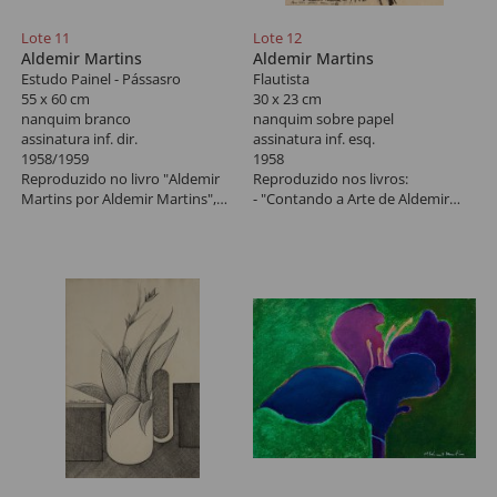
Lote 11
Lote 12
Aldemir Martins
Aldemir Martins
Estudo Painel - Pássasro
Flautista
55 x 60 cm
30 x 23 cm
nanquim branco
nanquim sobre papel
assinatura inf. dir.
assinatura inf. esq.
1958/1959
1958
Reproduzido no livro "Aldemir
Reproduzido nos livros:
Martins por Aldemir Martins",
- "Contando a Arte de Aldemir
pág. 77.
Martins", pág 41.
- "Mestres do Desenho", pág:
Possui certificado assinado por
abertura.
Pedro Martins (23 de janeiro de
- "Aldemir Cor e Forma", pág: 76.
2006). *Autenticado em cartório
Possui certificado assinado por
Pedro Martins (12 de janeiro de
2006). *Autenticado em cartório