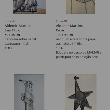
Lote 47
Lote 48
Aldemir Martins
Aldemir Martins
Sem Título
Peixe
50 x 35 cm
100 x 67 cm
nanquim sobre papel
nanquim e café sobre papel
assinatura inf. dir.
assinatura inf. dir.
1983
1956
Etiqueta no verso do MAM/RJ e
participou da exposição Arte
Moderna no Brasil.