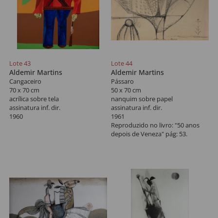
Lote 43
Lote 44
Aldemir Martins
Aldemir Martins
Cangaceiro
Pássaro
70 x 70 cm
50 x 70 cm
acrílica sobre tela
nanquim sobre papel
assinatura inf. dir.
assinatura inf. dir.
1960
1961
Reproduzido no livro: "50 anos
depois de Veneza" pág: 53.