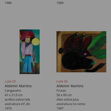
1986
1969
Lote 25
Lote 26
Aldemir Martins
Aldemir Martins
Cangaceiro
Frutas
47 x 21,5 cm
50 x 60 cm
acrílica sobre tela
óleo sobre juta
assinatura inf. dir.
assinatura no verso
1975
1997