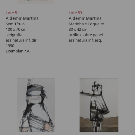
- Linha, Cor e Forma, pág. 68
- Aldemir Martins por Aldemir
Lote 51
Lote 53
Martins, págs. 15 e 29
Aldemir Martins
Aldemir Martins
Sem Título
Marinha e Coqueiro
100 x 70 cm
30 x 42 cm
serigrafia
acrílica sobre papel
assinatura inf. dir.
assinatura inf. esq.
1990
Exemplar P.A.