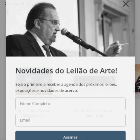
Compartilhar
Veja também
Novidades do Leilão de Arte!
Seja o primeiro a receber a agenda dos próximos leilões,
exposições e novidades de acervo.
Nome Completo
Ermelindo Nardin
Marilda Passos Ramos
Paisagem 211
Sem Título
Email
Assinar