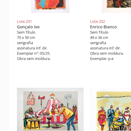
Lote 251
Lote 252
Gonçalo Ivo
Enrico Bianco
Sem Título
Sem Título
70 x 50 cm
49 x 36 cm
serigrafia
serigrafia
assinatura inf. dir.
assinatura inf. dir.
Exemplar nº: 05/25.
Obra sem moldura.
Obra sem moldura.
Exemplar: p.e