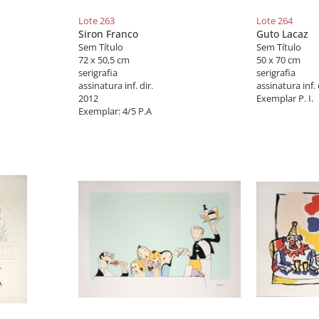
Lote 263
Lote 264
Siron Franco
Guto Lacaz
Sem Título
Sem Título
72 x 50,5 cm
50 x 70 cm
serigrafia
serigrafia
assinatura inf. dir.
assinatura inf. 
2012
Exemplar P. I.
Exemplar: 4/5 P.A