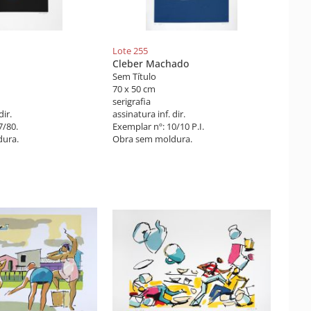
Lote 255
Cleber Machado
Sem Título
70 x 50 cm
serigrafia
dir.
assinatura inf. dir.
7/80.
Exemplar nº: 10/10 P.I.
ura.
Obra sem moldura.