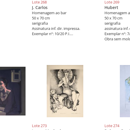
Lote 268
Lote 269
J. Carlos
Hubert
Homenagem ao bar
Homenagem a
50 x 70 cm
50 x 70 cm
serigrafia
serigrafia
Assinatura inf. dir. impressa.
assinatura inf. 
Exemplar nº: 10/20 P.I.
Exemplar nº: 7/2
Obra sem moldura.
Obra sem mold
Lote 273
Lote 274