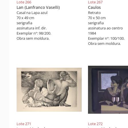
Lote 266
Lote 267
Lan (Lanfranco Vaselli)
Caulos
Casal na Lapa azul
Retrato
70 x 49 cm
70 x 50 cm
serigrafia
serigrafia
assinatura inf. dir.
assinatura ao centro
Exemplar nº: 98/200.
1984
Obra sem moldura.
Exemplar nº: 100/100.
Obra sem moldura.
Lote 271
Lote 272