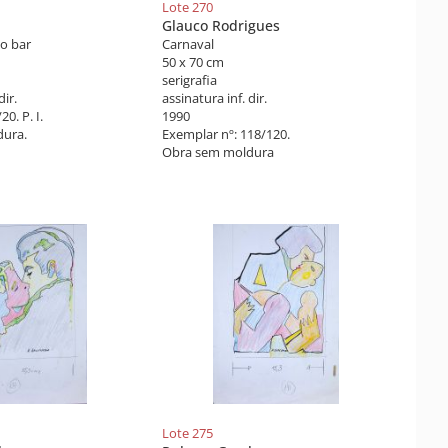
Lote 270
Glauco Rodrigues
o bar
Carnaval
50 x 70 cm
serigrafia
dir.
assinatura inf. dir.
0. P. I.
1990
ura.
Exemplar nº: 118/120.
Obra sem moldura
Lote 275