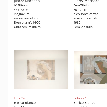
Juarez Machado
Juarez Machado
IV Silêncio
Sem Título
48 x 70 cm
50 x 70 cm
litogravura
óleo sobre cartão
assinatura inf. dir.
assinatura inf. dir.
Exemplar nº: 14/50.
1985
Obra sem moldura.
Sem Moldura
Lote 276
Lote 277
Enrico Bianco
Enrico Bianco