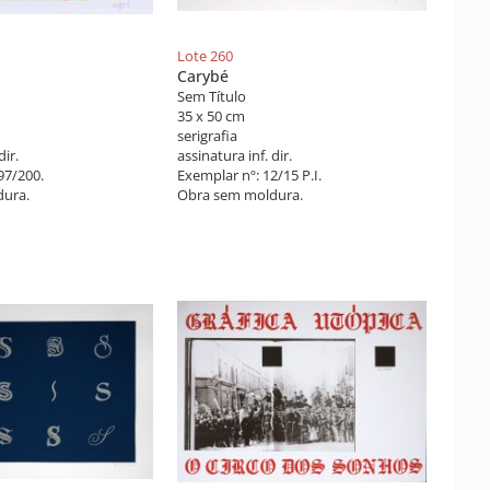
Lote 260
Carybé
Sem Título
35 x 50 cm
serigrafia
dir.
assinatura inf. dir.
97/200.
Exemplar nº: 12/15 P.I.
ura.
Obra sem moldura.