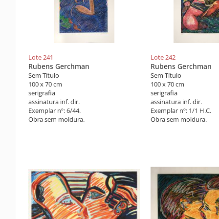
Lote 241
Lote 242
Rubens Gerchman
Rubens Gerchman
Sem Título
Sem Título
100 x 70 cm
100 x 70 cm
serigrafia
serigrafia
assinatura inf. dir.
assinatura inf. dir.
Exemplar nº: 6/44.
Exemplar nº: 1/1 H.C.
Obra sem moldura.
Obra sem moldura.