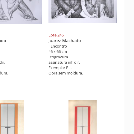
Lote 245
ado
Juarez Machado
I Encontro
46 x 66 cm
litogravura
dir.
assinatura inf. dir.
Exemplar P.I.
ura.
Obra sem moldura.