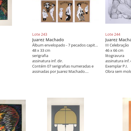
Lote 243
Lote 244
Juarez Machado
Juarez Mach
Álbum envelopado - 7 pecados capitais
III Celebração
48 x 33 cm
46 x 66 cm
serigrafia
litogravura
assinatura inf. dir.
assinatura inf. 
Contém 07 serigrafias numeradas e
Exemplar P.I.
assinadas por Juarez Machado.
Obra sem mold
Exemplar nº 17/26.