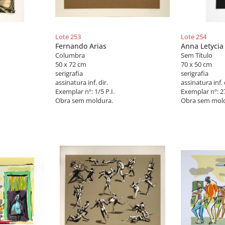
Lote 253
Lote 254
Fernando Arias
Anna Letycia
Columbra
Sem Título
50 x 72 cm
70 x 50 cm
serigrafia
serigrafia
assinatura inf. dir.
assinatura inf. 
Exemplar nº: 1/5 P.I.
Exemplar nº: 2
Obra sem moldura.
Obra sem mold