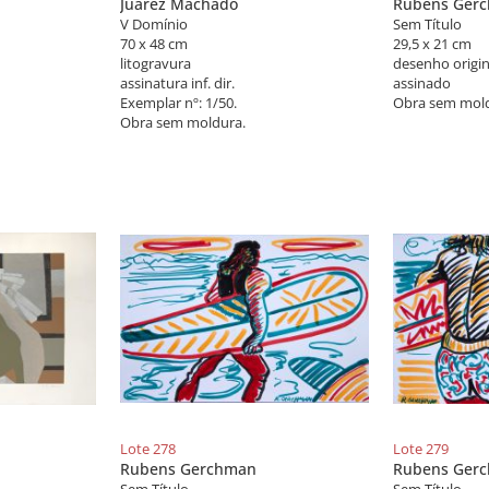
Juarez Machado
Rubens Ger
V Domínio
Sem Título
70 x 48 cm
29,5 x 21 cm
litogravura
desenho origin
assinatura inf. dir.
assinado
Exemplar nº: 1/50.
Obra sem mold
Obra sem moldura.
Lote 278
Lote 279
Rubens Gerchman
Rubens Ger