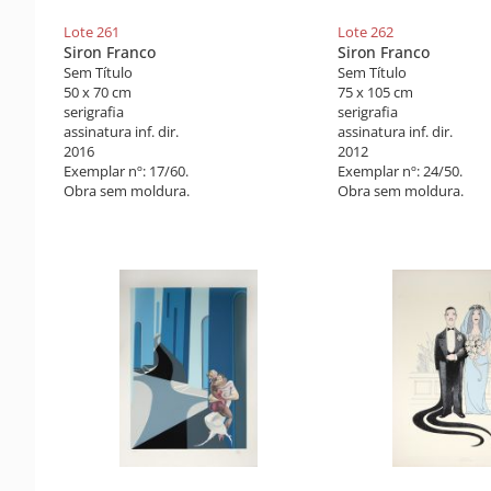
Lote 261
Lote 262
Siron Franco
Siron Franco
Sem Título
Sem Título
50 x 70 cm
75 x 105 cm
serigrafia
serigrafia
assinatura inf. dir.
assinatura inf. dir.
2016
2012
Exemplar nº: 17/60.
Exemplar nº: 24/50.
Obra sem moldura.
Obra sem moldura.