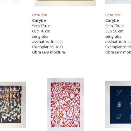
Lote 258
Lote 259
Carybé
Carybé
Sem Título
Sem Título
60 x 70 cm
35 x 50 cm
serigrafia
serigrafia
assinatura inf. dir.
assinatura inf. 
Exemplar nº: 3/90.
Exemplar nº: 1
Obra sem moldura.
Obra sem mold