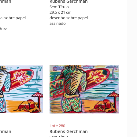
chman
Rubens Gerchman
Sem Título
29,5 x 21 cm
al sobre papel
desenho sobre papel
assinado
ura.
Lote 280
chman
Rubens Gerchman