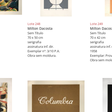
Lote 248
Lote 249
Milton Dacosta
Milton Dacos
Sem Título
Sem Título
70 x 50 cm
70 x 42 cm
serigrafia
serigrafia
assinatura inf. dir.
assinatura inf. 
Exemplar nº: 3/10 P.A.
1958
Obra sem moldura.
Exemplar: Prov
Obra sem mold