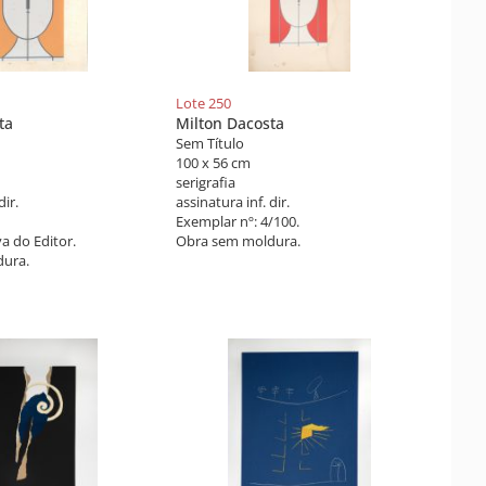
Lote 250
ta
Milton Dacosta
Sem Título
100 x 56 cm
serigrafia
dir.
assinatura inf. dir.
Exemplar nº: 4/100.
a do Editor.
Obra sem moldura.
ura.