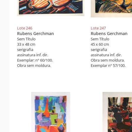
Lote 246
Lote 247
Rubens Gerchman
Rubens Gerchman
Sem Título
Sem Título
33 x 48 cm
45 x 60 cm
serigrafia
serigrafia
assinatura inf. dir.
assinatura inf. dir.
Exemplar: nº 60/100.
Obra sem moldura.
Obra sem moldura.
Exemplar nº 57/100.