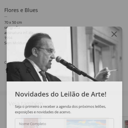
Flores e Blues
70 x 50 cm
serigrafia
assinatura inf. dir.
1994
Sem Moldura
Compartilhar
Novidades do Leilão de Arte!
Veja também
Seja o primeiro a receber a agenda dos próximos leilões,
exposições e novidades de acervo.
Nome Completo