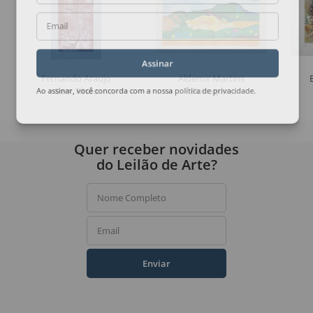
Email
Assinar
Fernando Araujo
Aldemir Martins
Sem Título
Paisagem
Ao assinar, você concorda com a nossa
política de privacidade
.
Quer receber novidades
do Leilão de Arte?
Nome Completo
Email
Enviar