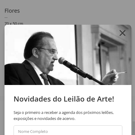
Flores
70 x 50 cm
serigrafia
assinatura inf. dir.
1994
Exemplar nº: 3/100
Compartilhar
Novidades do Leilão de Arte!
Veja também
Seja o primeiro a receber a agenda dos próximos leilões,
exposições e novidades de acervo.
Nome Completo