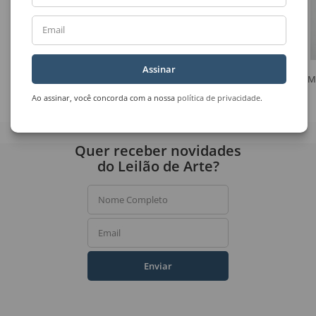
Email
Assinar
Emanoel Araújo
M. Piza
M
Sem Título
Chaleira, Frutas, Flor e Etc
Ao assinar, você concorda com a nossa
política de privacidade
.
Quer receber novidades
do Leilão de Arte?
Nome Completo
Email
Enviar