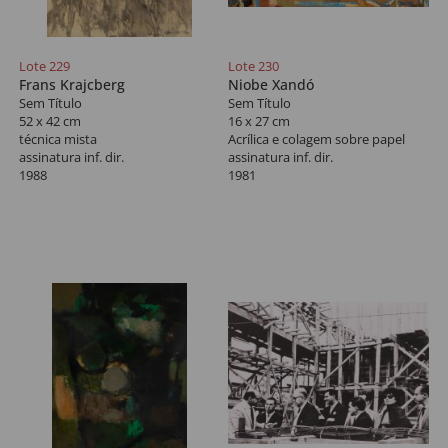
Lote 229
Lote 230
Frans Krajcberg
Niobe Xandó
Sem Título
Sem Título
52 x 42 cm
16 x 27 cm
técnica mista
Acrílica e colagem sobre papel
assinatura inf. dir.
assinatura inf. dir.
1988
1981