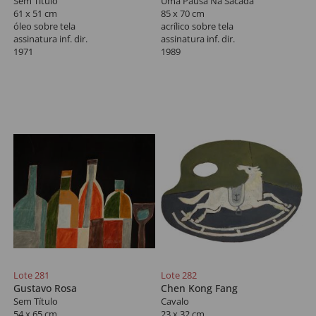
Sem Título
Uma Pausa Na Sacada
61 x 51 cm
85 x 70 cm
óleo sobre tela
acrílico sobre tela
assinatura inf. dir.
assinatura inf. dir.
1971
1989
Lote 281
Lote 282
Gustavo Rosa
Chen Kong Fang
Sem Título
Cavalo
54 x 65 cm
23 x 32 cm