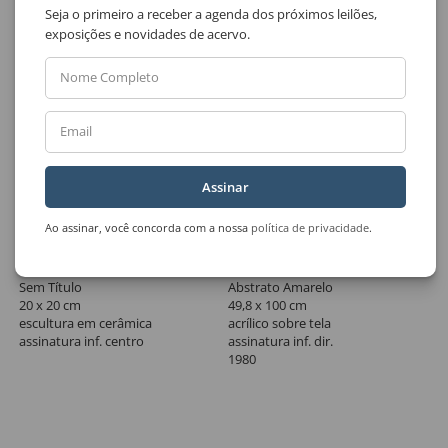
Seja o primeiro a receber a agenda dos próximos leilões,
exposições e novidades de acervo.
Nome Completo
Email
Assinar
Ao assinar, você concorda com a nossa
política de privacidade
.
Lote 253
Lote 254
Francisco Brennand
Henrique Boese
Sem Título
Abstrato Amarelo
20 x 20 cm
49,8 x 100 cm
escultura em cerâmica
acrílico sobre tela
assinatura inf. centro
assinatura inf. dir.
1980