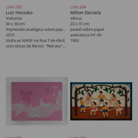
Lote 233
Lote 234
Luiz Hossaka
Milton Dacosta
Visitante
Vênus
30 x 30 cm
22 x 31 cm
impressão analógica sobre papel algodão
pastel sobre papel
2015
assinatura inf. dir.
Visita ao MASP na Rua 7 de Abril,
1963
com obras de Renoir, "Retrato"
de Marthe Bérard (1879) e Valério
Villareale, Bacante "adormecida"
(1833), déc de 1950.
Tiragem póstuma de 100
exemplares.