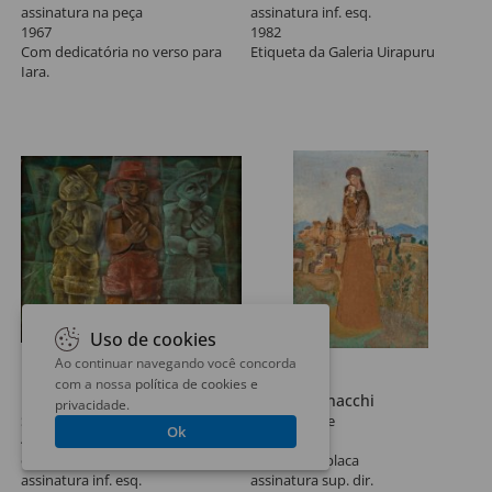
assinatura na peça
assinatura inf. esq.
1967
1982
Com dedicatória no verso para
Etiqueta da Galeria Uirapuru
Iara.
Uso de cookies
Ao continuar navegando você concorda
Lote 285
Lote 286
com a nossa
política de cookies e
Harry Elsas
Fulvio Pennacchi
privacidade
.
Sem Título
Maternidade
Ok
46 x 56 cm
10 x 7 cm
óleo sobre tela
Óleo sobre placa
assinatura inf. esq.
assinatura sup. dir.