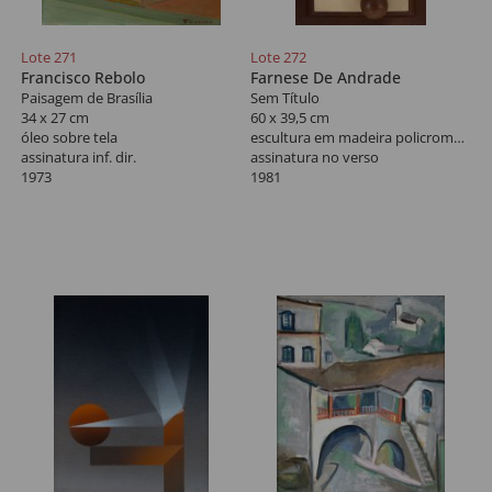
Lote 271
Lote 272
Francisco Rebolo
Farnese De Andrade
Paisagem de Brasília
Sem Título
34 x 27 cm
60 x 39,5 cm
óleo sobre tela
escultura em madeira policromada
assinatura inf. dir.
assinatura no verso
1973
1981