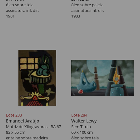
óleo sobre tela
óleo sobre paleta
assinatura inf. dir.
assinatura inf. dir.
1981
1983
Lote 283
Lote 284
Emanoel Araújo
Walter Lewy
Matriz de Xilogravuras - BA 67
Sem Título
83 x 55 cm
60 x 100 cm
entalhe sobre madeira
óleo sobre tela