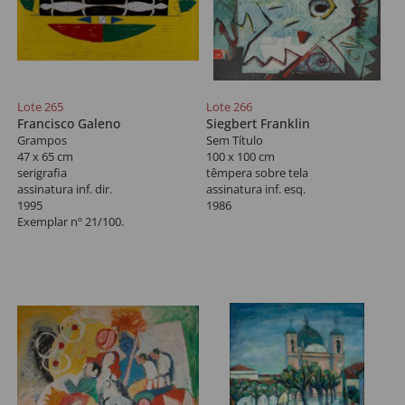
Lote 265
Lote 266
Francisco Galeno
Siegbert Franklin
Grampos
Sem Título
47 x 65 cm
100 x 100 cm
serigrafia
têmpera sobre tela
assinatura inf. dir.
assinatura inf. esq.
1995
1986
Exemplar nº 21/100.