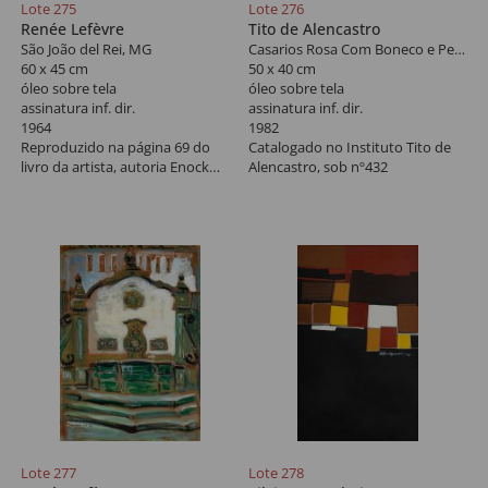
Lote 275
Lote 276
Renée Lefèvre
Tito de Alencastro
São João del Rei, MG
Casarios Rosa Com Boneco e Peixe
60 x 45 cm
50 x 40 cm
óleo sobre tela
óleo sobre tela
assinatura inf. dir.
assinatura inf. dir.
1964
1982
Reproduzido na página 69 do
Catalogado no Instituto Tito de
livro da artista, autoria Enock
Alencastro, sob nº432
Sacramento.
Lote 277
Lote 278