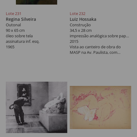
Lote 231
Lote 232
Regina Silveira
Luiz Hossaka
Outonal
Construção
90 x 65 cm
34,5 x 28 cm
óleo sobre tela
impressão analógica sobre papel algodão
assinatura inf. esq.
2015
1965
Vista ao canteiro de obra do
MASP na Av. Paulista, com
Figueiredo Ferraz, Prestes Maia e
Lina Bi Bardi, déc de 1960.
Tiragem póstuma de 100
exemplares.