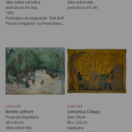
óleo sobre cartolina
óleo sobre tela
assinatura inf. esq.
assinatura inf. dir.
1932
Participou da Exposição "Erik Brill
Pintor e Viajante" na Pinacoteca -
SP, 1996.
Lote 243
Lote 244
Renée Lefèvre
Concessa Colaço
Praça da República
Sem Título
50 x 60 cm
90 x 122 cm
óleo sobre tela
tapeçaria