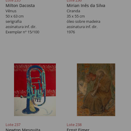
Lote 235
Lote 236
Milton Dacosta
Mirian Inês da Silva
Vênus
Ciranda
50 x 63 cm
35 x 55 cm
serigrafia
óleo sobre madeira
assinatura inf. dir.
assinatura inf. dir.
Exemplar nº 15/100
1976
Lote 237
Lote 238
Newton Mesquita
Ernst Eimer