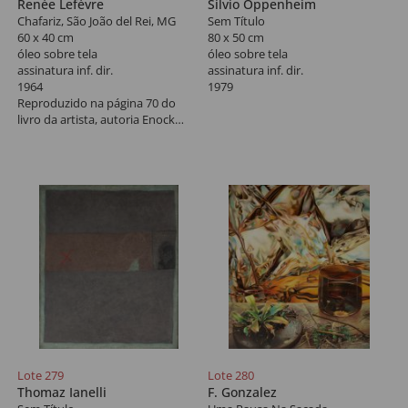
Renée Lefèvre
Silvio Oppenheim
Chafariz, São João del Rei, MG
Sem Título
60 x 40 cm
80 x 50 cm
óleo sobre tela
óleo sobre tela
assinatura inf. dir.
assinatura inf. dir.
1964
1979
Reproduzido na página 70 do
livro da artista, autoria Enock
Sacramento.
Lote 279
Lote 280
Thomaz Ianelli
F. Gonzalez