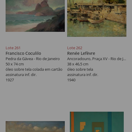
Lote 261
Lote 262
Francisco Coculilo
Renée Lefèvre
Pedra da Gávea - Rio de Janeiro
Ancoradouro, Praça XV - Rio de Janeiro
50 x 74 cm
38 x 46,5 cm
óleo sobre tela colada em cartão
óleo sobre tela
assinatura inf. dir.
assinatura inf. dir.
1927
1940