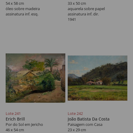
54 x 58 cm
33 x 50 cm
óleo sobre madeira
aquarela sobre papel
assinatura inf. esq.
assinatura inf. dir.
1941
Lote 241
Lote 242
Erich Brill
João Batista Da Costa
Por do Sol em Jericho
Paisagem com Casa
46 x 54 cm
23 x 29 cm