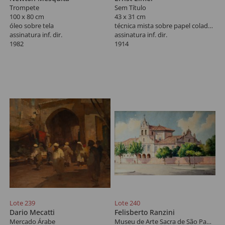
Trompete
Sem Título
100 x 80 cm
43 x 31 cm
óleo sobre tela
técnica mista sobre papel colada em placa
assinatura inf. dir.
assinatura inf. dir.
1982
1914
Lote 239
Lote 240
Dario Mecatti
Felisberto Ranzini
Mercado Árabe
Museu de Arte Sacra de São Paulo