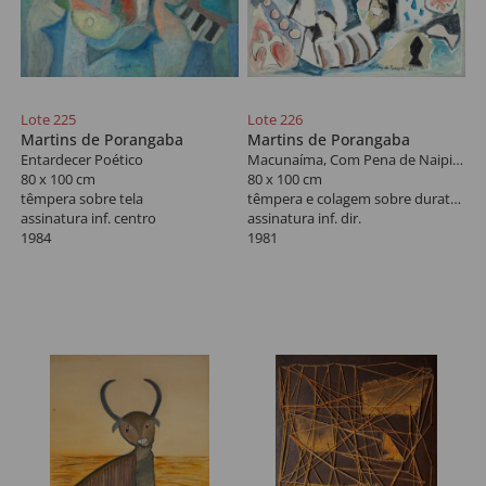
Lote 225
Lote 226
Martins de Porangaba
Martins de Porangaba
Entardecer Poético
Macunaíma, Com Pena de Naipi Enfrenta a Boiúna
80 x 100 cm
80 x 100 cm
têmpera sobre tela
têmpera e colagem sobre duratex
assinatura inf. centro
assinatura inf. dir.
1984
1981