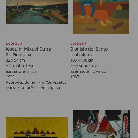
Lote 263
Lote 264
Joaquim Miguel Dutra
Dionísio del Santo
Rio Piracicaba
Lenhadores
32 x 54 cm
100 x 100 cm
óleo sobre tela
óleo sobre tela
assinatura inf. dir.
assinatura no verso
1923
1987
Reproduzido no livro "Os Artistas
Dutra 8 Gerações", de Augusto
Carlos Ferreira Velloso, pág. 46.