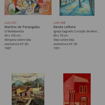
Lote 267
Lote 268
Martins de Porangaba
Renée Lefèvre
O Malabarista
Igreja Sagrado Coração de Maria - Santa Cecília
95 x 105 cm
80 x 70 cm
têmpera sobre tela
óleo sobre tela
assinatura inf. dir.
assinatura inf. dir.
1987
1951