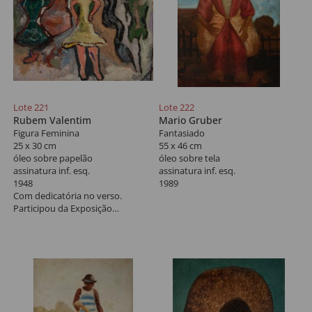
Lote 221
Lote 222
Rubem Valentim
Mario Gruber
Figura Feminina
Fantasiado
25 x 30 cm
55 x 46 cm
óleo sobre papelão
óleo sobre tela
assinatura inf. esq.
assinatura inf. esq.
1948
1989
Com dedicatória no verso.
Participou da Exposição
"Retrospectiva Rubem Valentim",
Centro Cultural do Banco do
Brasil", 1994