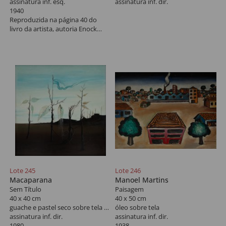
assinatura inf. esq.
assinatura inf. dir.
1940
Reproduzida na página 40 do
livro da artista, autoria Enock
Sacramento.
Lote 245
Lote 246
Macaparana
Manoel Martins
Sem Título
Paisagem
40 x 40 cm
40 x 50 cm
guache e pastel seco sobre tela colada em madeira
óleo sobre tela
assinatura inf. dir.
assinatura inf. dir.
1980
1938