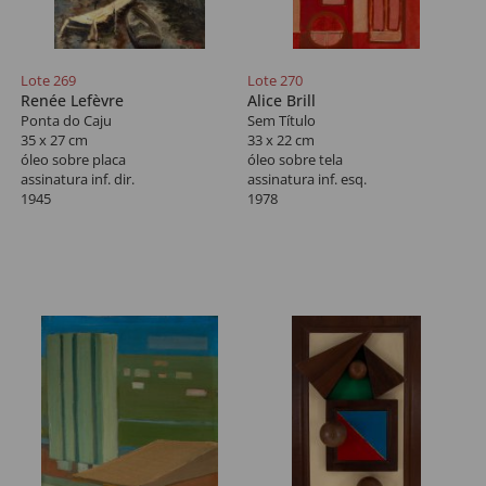
Lote 269
Lote 270
Renée Lefèvre
Alice Brill
Ponta do Caju
Sem Título
35 x 27 cm
33 x 22 cm
óleo sobre placa
óleo sobre tela
assinatura inf. dir.
assinatura inf. esq.
1945
1978