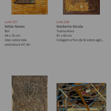
Lote 227
Lote 228
Nilda Neves
Norberto Nicola
Boi
Trama Ativa
44 x 35 cm
81 x 60 cm
óleo sobre tela
Colagem e fios de lã sobre aglomerado
assinatura inf. dir.