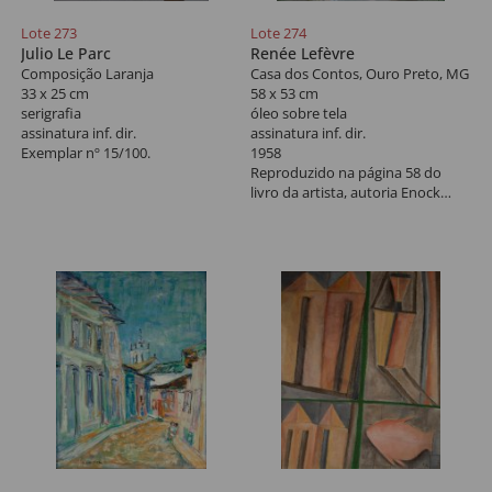
Lote 273
Lote 274
Julio Le Parc
Renée Lefèvre
Composição Laranja
Casa dos Contos, Ouro Preto, MG
33 x 25 cm
58 x 53 cm
serigrafia
óleo sobre tela
assinatura inf. dir.
assinatura inf. dir.
Exemplar nº 15/100.
1958
Reproduzido na página 58 do
livro da artista, autoria Enock
Sacramento.