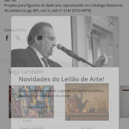
dec. 40
Projeto para figurino do Balé Iara, reproduzido no Catálogo Raisonné
do artista na pg. 491, vol. II, sob nº 2141 [FCO 4979].
Compartilhar
Veja também
Novidades do Leilão de Arte!
Seja o primeiro a receber a agenda dos próximos leilões,
exposições e novidades de acervo.
Nome Completo
Email
Uberto Zamith
M. Piza