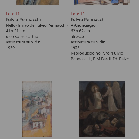
Lote 11
Lote 12
Fulvio Pennacchi
Fulvio Pennacchi
Nello (Irmão de Fulvio Pennacchi)
A Anunciação
41 x 31 cm
62 x 62 cm
óleo sobre cartão
afresco
assinatura sup. dir.
assinatura sup. dir.
1929
1952
Reproduzido no livro "Fulvio
Pennacchi", P.M.Bardi, Ed. Raizes,
pág. 103.