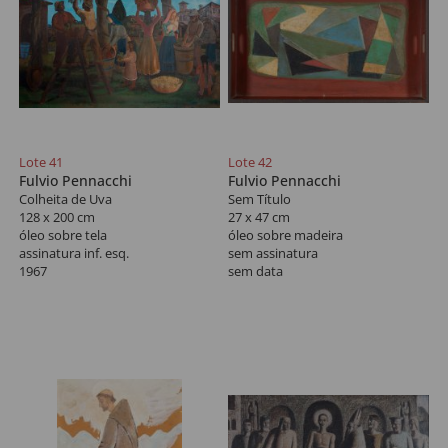
Lote 41
Lote 42
Fulvio Pennacchi
Fulvio Pennacchi
Colheita de Uva
Sem Título
128 x 200 cm
27 x 47 cm
óleo sobre tela
óleo sobre madeira
assinatura inf. esq.
sem assinatura
1967
sem data