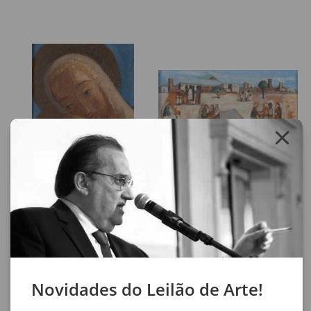
Valério Pennacchi.
Reproduzido no livro "Fulvio
Pennacchi Seu Tempo, Seu
Percurso", de Valério Pennacchi,
pág. 36.
Reproduzido no livro da
Retrospectiva do Artista, abril de
1973, MAM - SP, pág. 48.
Reproduzido no livro "Pennacchi
100 Anos, Pinacoteca, maio 2006,
pág. 66.
Reproduzido no livro "Fulvio
Pennacchi", P.M.Bardi, Ed. Raizes,
pág. 106.
Lote 31
Lote 32
Fulvio Pennacchi
Fulvio Pennacchi
Virgem com Filho
Famílias
18 x 22 cm
5 x 9,5 cm
óleo sobre madeira
óleo sobre placa
assinatura inf. dir.
sem assinatura
1960
sem data
Moldura de cerâmica.
Novidades do Leilão de Arte!