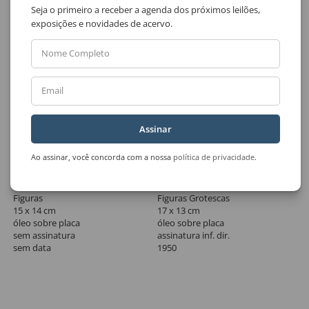
Seja o primeiro a receber a agenda dos próximos leilões,
exposições e novidades de acervo.
Nome Completo
Email
Assinar
Ao assinar, você concorda com a nossa
política de privacidade
.
Lote 33
Lote 34
Fulvio Pennacchi
Fulvio Pennacchi
Figuras
Figuras Grotescas
15 x 14 cm
17 x 13 cm
óleo sobre placa
óleo sobre placa
sem assinatura
assinatura inf. dir.
sem data
1950