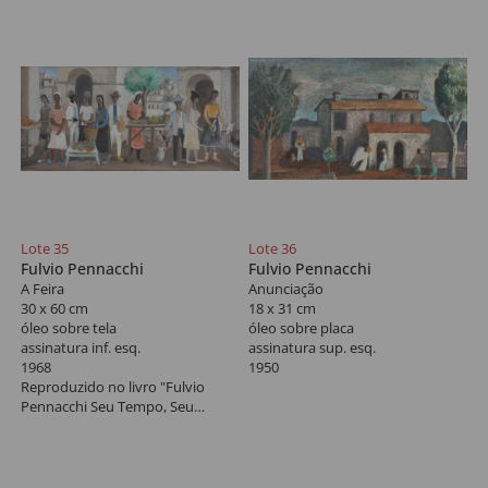
Lote 35
Lote 36
Fulvio Pennacchi
Fulvio Pennacchi
A Feira
Anunciação
30 x 60 cm
18 x 31 cm
óleo sobre tela
óleo sobre placa
assinatura inf. esq.
assinatura sup. esq.
1968
1950
Reproduzido no livro "Fulvio
Pennacchi Seu Tempo, Seu
Percurso", de Valério Pennacchi,
pág. 197. Reproduzido no livro da
Retrospectiva do Artista, abril de
1973, MAM - SP, pág. 77