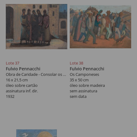
Reproduzido no livro "Pennacchi
100 Anos, Pinacoteca, maio 2006,
pág. 68.
Lote 37
Lote 38
Fulvio Pennacchi
Fulvio Pennacchi
Obra de Caridade - Consolar os Aflitos
Os Camponeses
16 x 21,5 cm
35 x 50 cm
óleo sobre cartão
óleo sobre madeira
assinatura inf. dir.
sem assinatura
1932
sem data