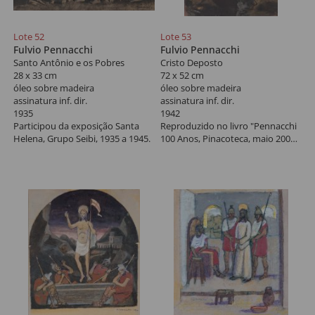
Lote 52
Lote 53
Fulvio Pennacchi
Fulvio Pennacchi
Santo Antônio e os Pobres
Cristo Deposto
28 x 33 cm
72 x 52 cm
óleo sobre madeira
óleo sobre madeira
assinatura inf. dir.
assinatura inf. dir.
1935
1942
Participou da exposição Santa
Reproduzido no livro "Pennacchi
Helena, Grupo Seibi, 1935 a 1945.
100 Anos, Pinacoteca, maio 2006,
pág. 51.