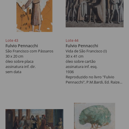
Lote 43
Lote 44
Fulvio Pennacchi
Fulvio Pennacchi
São Francisco com Pássaros
Vida de São Francisco (I)
30 x 20 cm
30 x 41 cm
óleo sobre placa
óleo sobre cartão
assinatura inf. dir.
assinatura inf. esq.
sem data
1936
Reproduzido no livro "Fulvio
Pennacchi", P.M.Bardi, Ed. Raizes,
pág. 30.