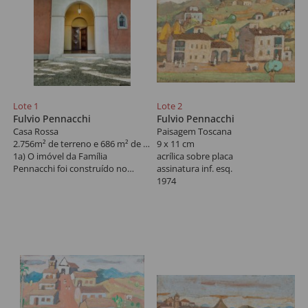
Lote 1
Lote 2
Fulvio Pennacchi
Fulvio Pennacchi
Casa Rossa
Paisagem Toscana
2.756m² de terreno e 686 m² de construção
9 x 11 cm
1a) O imóvel da Família
acrílica sobre placa
Pennacchi foi construído no
assinatura inf. esq.
estilo Casa Rossa Italiana, em
1974
1948.
O projeto arquitetônico foi criado
pelo artista Fulvio Pennacchi, que
idealizou uma
casa térrea com ambientes como:
hall de entrada, pátio central,
área da piscina, sala
de jogos, quartos, sala de estar
entre outros. Além de criar a casa,
o artista, compôs