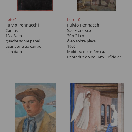
Lote 9
Lote 10
Fulvio Pennacchi
Fulvio Pennacchi
Caritas
São Francisco
13 x 8 cm
30 x 21 cm
guache sobre papel
óleo sobre placa
assinatura ao centro
1966
sem data
Moldura de cerâmica.
Reproduzido no livro "Ofício de
Pennacchi", pág 103, Ed. Gema
Designer.