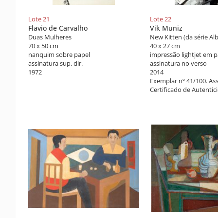
Lote 21
Lote 22
Flavio de Carvalho
Vik Muniz
Duas Mulheres
New Kitten (da série A
70 x 50 cm
40 x 27 cm
nanquim sobre papel
assinatura sup. dir.
assinatura no verso
1972
2014
Exemplar nº 41/100. As
Certificado de Autentic
de colecionadores de f
MAM, 2014.