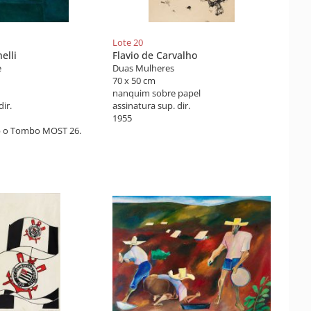
Lote 20
elli
Flavio de Carvalho
e
Duas Mulheres
70 x 50 cm
nanquim sobre papel
dir.
assinatura sup. dir.
1955
b o Tombo MOST 26.