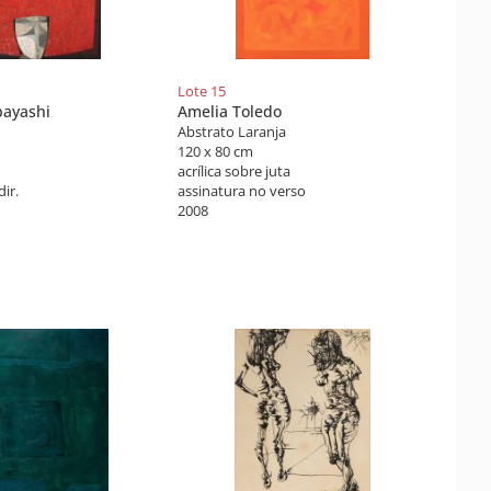
Lote 15
ayashi
Amelia Toledo
Abstrato Laranja
120 x 80 cm
acrílica sobre juta
dir.
assinatura no verso
2008