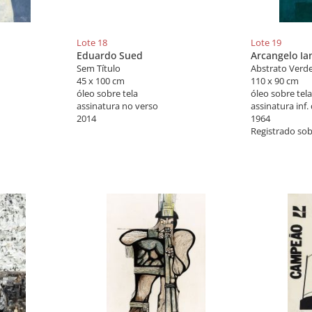
Lote 18
Lote 19
Eduardo Sued
Arcangelo Ian
Sem Título
Abstrato Verd
45 x 100 cm
110 x 90 cm
óleo sobre tela
óleo sobre tela
assinatura no verso
assinatura inf. 
2014
1964
Registrado so