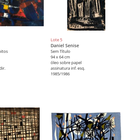
Lote 5
Daniel Senise
itos
Sem Título
94 x 64 cm
óleo sobre papel
dir.
assinatura inf. esq.
1985/1986