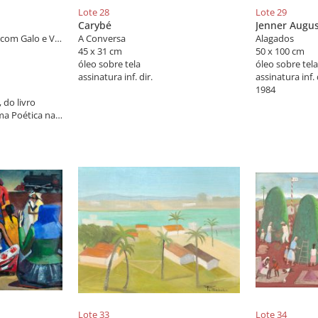
Lote 28
Lote 29
Carybé
Jenner Augu
Natureza Morta - Peixe com Galo e Vaso
A Conversa
Alagados
45 x 31 cm
50 x 100 cm
óleo sobre tela
óleo sobre tela
assinatura inf. dir.
assinatura inf. 
1984
 do livro
ma Poética na
ação Lélia
Lote 33
Lote 34