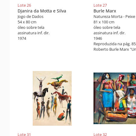
Lote 26
Lote 27
Djanira da Motta e Silva
Burle Marx
Jogo de Dados
54 x 80 cm
81 x 100 cm
óleo sobre tela
óleo sobre tela
assinatura inf. dir.
assinatura inf. dir.
1974
1946
Reproduzida na pág. 85,
Roberto Burle Marx "U
Modernidade", apresent
Coelho Frota.
Lote 31
Lote 32