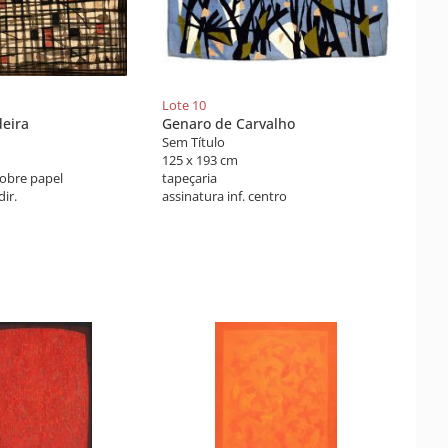
Lote 10
eira
Genaro de Carvalho
Sem Título
125 x 193 cm
sobre papel
tapeçaria
dir.
assinatura inf. centro