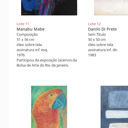
Lote 11
Lote 12
Manabu Mabe
Danilo Di Prete
Composição
Sem Tìtulo
51 x 56 cm
50 x 50 cm
óleo sobre tela
óleo sobre tela
assinatura inf. esq.
assinatura inf. dir.
1976
1983
Participou da exposição (acervo) da
Bolsa de Arte do Rio de Janeiro.