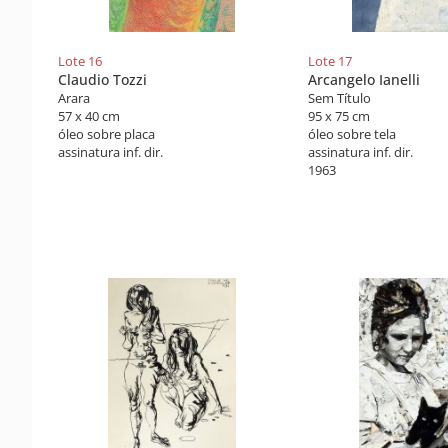
Lote 16
Lote 17
Claudio Tozzi
Arcangelo Ianelli
Arara
Sem Título
57 x 40 cm
95 x 75 cm
óleo sobre placa
óleo sobre tela
assinatura inf. dir.
assinatura inf. dir.
1963