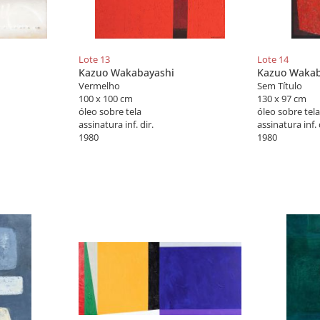
Lote 13
Lote 14
Kazuo Wakabayashi
Kazuo Wakab
Vermelho
Sem Título
100 x 100 cm
130 x 97 cm
óleo sobre tela
óleo sobre tela
assinatura inf. dir.
assinatura inf. 
1980
1980