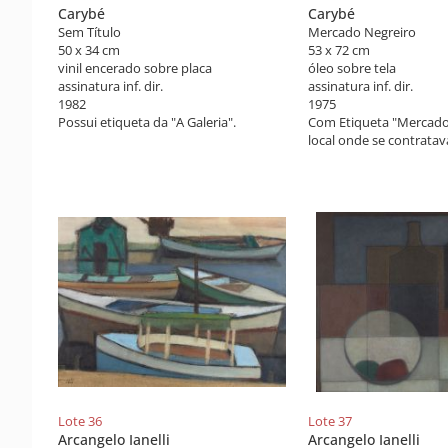
Carybé
Carybé
Sem Título
Mercado Negreiro
50 x 34 cm
53 x 72 cm
vinil encerado sobre placa
óleo sobre tela
assinatura inf. dir.
assinatura inf. dir.
1982
1975
Possui etiqueta da "A Galeria".
Com Etiqueta "Mercado
local onde se contratav
estações e entroncame
estradas" no verso.
Reproduzido no catálo
exposição retrospectiva
universo
mítico de Hector Julio 
o baiano Carybé" (São 
Afro Brasil-Petrobras, 2
Reproduzido no livro "A
Carybé" (São Paulo: Imp
2009), pág. 34-35
Lote 36
Lote 37
Arcangelo Ianelli
Arcangelo Ianelli