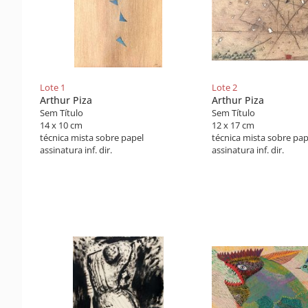
Lote 1
Lote 2
Arthur Piza
Arthur Piza
Sem Título
Sem Título
14 x 10 cm
12 x 17 cm
técnica mista sobre papel
técnica mista sobre pap
assinatura inf. dir.
assinatura inf. dir.