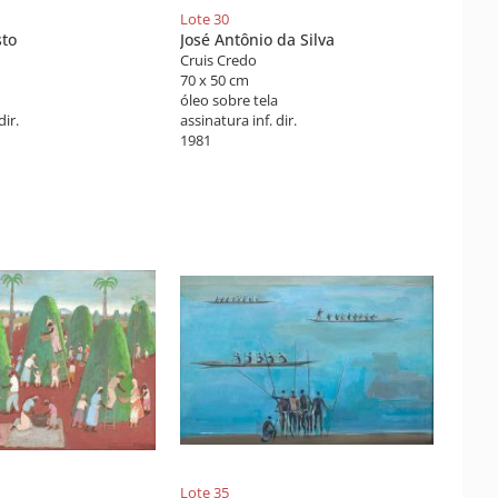
Lote 30
sto
José Antônio da Silva
Cruis Credo
70 x 50 cm
óleo sobre tela
dir.
assinatura inf. dir.
1981
Lote 35