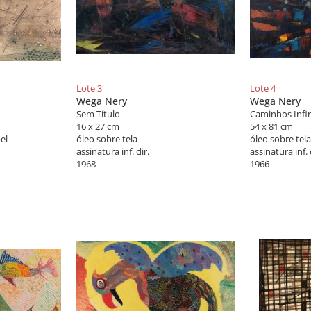
Lote 3
Lote 4
Wega Nery
Wega Nery
Sem Título
Caminhos Infin
16 x 27 cm
54 x 81 cm
el
óleo sobre tela
óleo sobre tela
assinatura inf. dir.
assinatura inf. 
1968
1966