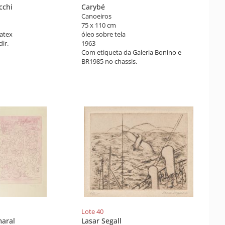
cchi
Carybé
Canoeiros
75 x 110 cm
atex
óleo sobre tela
dir.
1963
Com etiqueta da Galeria Bonino e
BR1985 no chassis.
Lote 40
maral
Lasar Segall