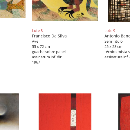
Lote 8
Lote 9
Francisco Da Silva
Antonio Band
Ave
Sem Título
55 x 72 cm
25 x 28 cm
guache sobre papel
técnica mista 
assinatura inf. dir.
assinatura inf. 
1967