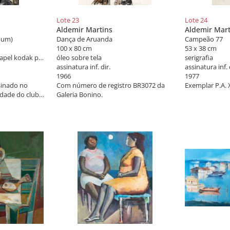
Lote 23
Lote 24
Aldemir Martins
Aldemir Mart
lbum)
Dança de Aruanda
Campeão 77
100 x 80 cm
53 x 38 cm
impressão lightjet em papel kodak professional endura brilho
óleo sobre tela
serigrafia
assinatura inf. dir.
assinatura inf. 
1966
1977
sinado no
Com número de registro BR3072 da
Exemplar P.A. 
idade do clube
Galeria Bonino.
otografia do