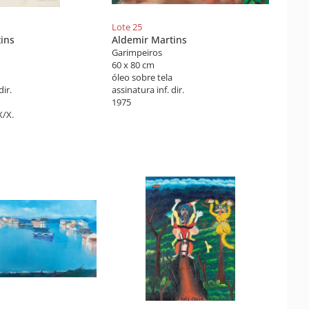
Lote 25
ins
Aldemir Martins
Garimpeiros
60 x 80 cm
óleo sobre tela
dir.
assinatura inf. dir.
1975
X/X.