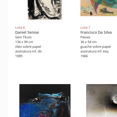
Lote 6
Lote 7
Daniel Senise
Francisco Da Silva
Sem Título
Peixes
136 x 99 cm
36 x 54 cm
óleo sobre papel
guache sobre papel
assinatura inf. dir.
assinatura inf. esq.
1985
1966