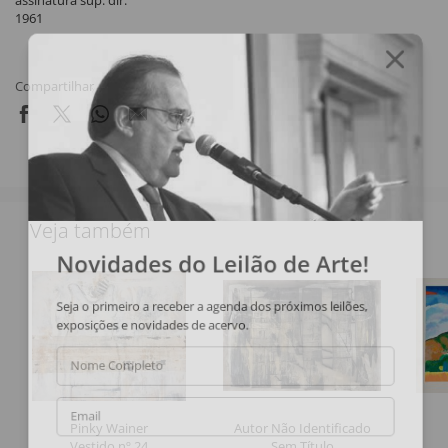
assinatura sup. dir.
1961
Compartilhar
Veja também
Novidades do Leilão de Arte!
Seja o primeiro a receber a agenda dos próximos leilões,
exposições e novidades de acervo.
Nome Completo
Email
Pinky Wainer
Autor Não Identificado
Vestido nº 24
Sem Título