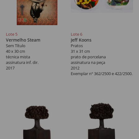
Lote 5
Lote 6
Vermelho Steam
Jeff Koons
Sem Título
Pratos
40 x 30 cm
31 x 31 cm
técnica mista
prato de porcelana
assinatura inf. dir.
assinatura na peça
2017
2012
Exemplar nº 362/2500 e 422/2500.