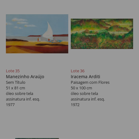
Lote 35
Lote 36
Manezinho Araújo
Iracema Arditi
Sem Título
Paisagem com Flores
51 x 81 cm
50 x 100 cm
óleo sobre tela
óleo sobre tela
assinatura inf. esq.
assinatura inf. esq.
1977
1972