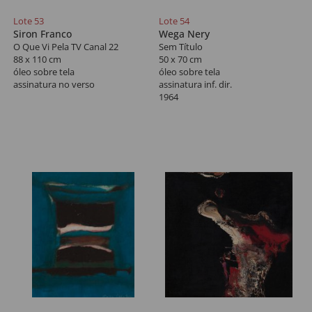
Lote 53
Lote 54
Siron Franco
Wega Nery
O Que Vi Pela TV Canal 22
Sem Título
88 x 110 cm
50 x 70 cm
óleo sobre tela
óleo sobre tela
assinatura no verso
assinatura inf. dir.
1964