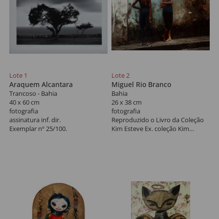
Lote 1
Lote 2
Araquem Alcantara
Miguel Rio Branco
Trancoso - Bahia
Bahia
40 x 60 cm
26 x 38 cm
fotografia
fotografia
assinatura inf. dir.
Reproduzido o Livro da Coleção
Exemplar nº 25/100.
Kim Esteve Ex. coleção Kim
Esteve.