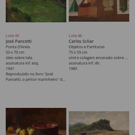
Lote 45
Lote 46
José Pancetti
Carlos Scliar
Ponta D‘Areia
Objetos e Partituras
53 x 70 cm
75 x 55 cm
óleo sobre tela
vinil e colagem encerado sobre tela
assinatura inf. esq.
assinatura inf. dir.
1941
1985
Reproduzido no livro "José
Pancetti, o pintor marinheiro" de
José Roberto Teixeira Leite,
Fundação Conquista, RJ, na
ordem 66.