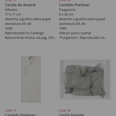
Lote 15
Lote 16
Tarsila do Amaral
Candido Portinari
Arbusto
Purgatório
17 x 11 cm
6 x 20 cm
desenho à grafite sobre papel
desenho a grafite sobre papel
assinatura inf. dir.
assinatura inf. dir.
1936
1944
Reproduzida no Catálogo
Esboço para o painel
Raisonné da Artista, na pag. 353,
"Purgatório". Reproduzido no
vol. II sob registro nº 615.
Raisonné do Artista, Vol. II - à p.
454, sob o registro nº 2048, FCO
[335].
Lote 17
Lote 18
Candido Portinari
Carlos Fajardo