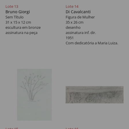
Lote 13
Lote 14
Bruno Giorgi
Di Cavalcanti
Sem Título
Figura de Mulher
31 x 15 x 12 cm
35 x 26 cm
escultura em bronze
desenho
assinatura na peça
assinatura inf. dir.
1951
Com dedicatória a Maria Luiza.