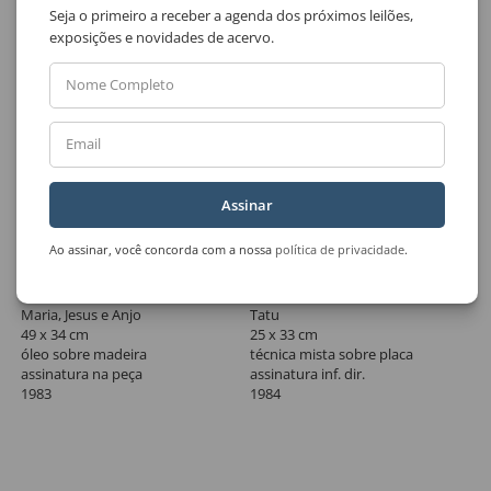
Seja o primeiro a receber a agenda dos próximos leilões,
exposições e novidades de acervo.
Nome Completo
Email
Assinar
Ao assinar, você concorda com a nossa
política de privacidade
.
Lote 33
Lote 34
Mirian Inês da Silva
Isabel De Jesus
Maria, Jesus e Anjo
Tatu
49 x 34 cm
25 x 33 cm
óleo sobre madeira
técnica mista sobre placa
assinatura na peça
assinatura inf. dir.
1983
1984