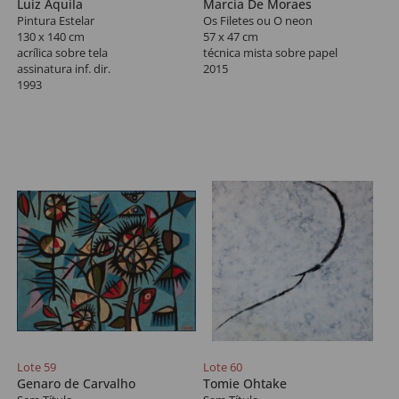
Luiz Aquila
Marcia De Moraes
Pintura Estelar
Os Filetes ou O neon
130 x 140 cm
57 x 47 cm
acrílica sobre tela
técnica mista sobre papel
assinatura inf. dir.
2015
1993
Lote 59
Lote 60
Genaro de Carvalho
Tomie Ohtake