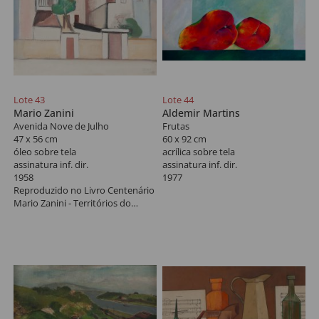
Lote 43
Lote 44
Mario Zanini
Aldemir Martins
Avenida Nove de Julho
Frutas
47 x 56 cm
60 x 92 cm
óleo sobre tela
acrílica sobre tela
assinatura inf. dir.
assinatura inf. dir.
1958
1977
Reproduzido no Livro Centenário
Mario Zanini - Territórios do
Olhar.