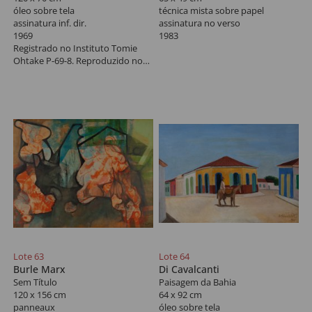
óleo sobre tela
técnica mista sobre papel
assinatura inf. dir.
assinatura no verso
1969
1983
Registrado no Instituto Tomie
Ohtake P-69-8. Reproduzido no
livro "Tomie Ohtake" de Casimiro
Xavier de Mendonça.
Lote 63
Lote 64
Burle Marx
Di Cavalcanti
Sem Título
Paisagem da Bahia
120 x 156 cm
64 x 92 cm
panneaux
óleo sobre tela