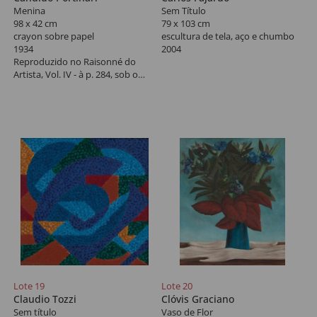
Menina
Sem Título
98 x 42 cm
79 x 103 cm
crayon sobre papel
escultura de tela, aço e chumbo
1934
2004
Reproduzido no Raisonné do
Artista, Vol. IV - à p. 284, sob o
registro nº 462, FCO [3333]. No
verso inscrição de Maria Portinari
"Desenho original de Candido
Portinari pintado em 1932
aproximadamente, Maria Victoria
Portinari".
Lote 19
Lote 20
Claudio Tozzi
Clóvis Graciano
Sem título
Vaso de Flor