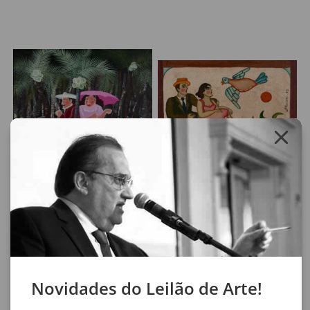
Lote 31
Lote 32
Ivonaldo Veloso De Melo
Mirian Inês da Silva
O Pássaro Azul
Casal e Pássaro
50 x 60 cm
26 x 40 cm
acrílica sobre tela
óleo sobre madeira
assinatura inf. dir.
assinatura na peça
1985
1983
Novidades do Leilão de Arte!