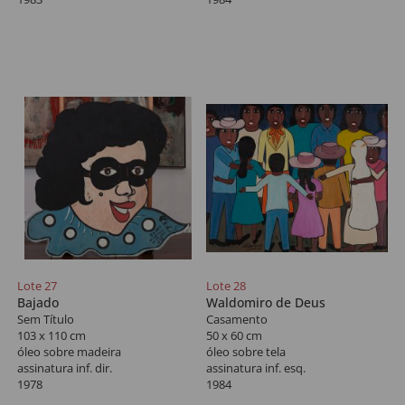
Lote 27
Lote 28
Bajado
Waldomiro de Deus
Sem Título
Casamento
103 x 110 cm
50 x 60 cm
óleo sobre madeira
óleo sobre tela
assinatura inf. dir.
assinatura inf. esq.
1978
1984