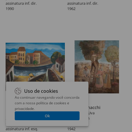
assinatura inf. dir.
assinatura inf. dir.
1990
1962
Uso de cookies
Ao continuar navegando você concorda
Lote 65
Lote 66
com a nossa
política de cookies e
Di Cavalcanti
Fulvio Pennacchi
privacidade
.
Porto
Colheita de Uva
Ok
38 x 46 cm
230 x 195 cm
óleo sobre tela
afresco
assinatura inf. esq.
1942