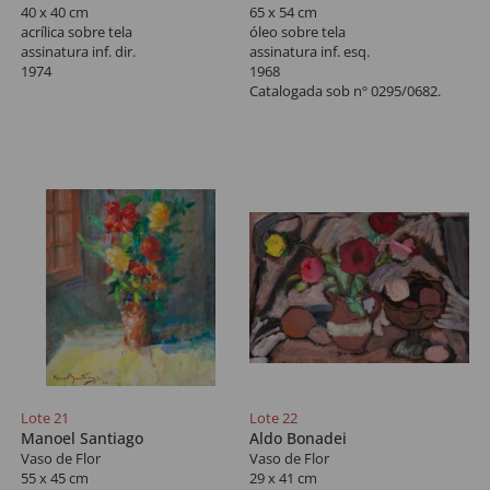
40 x 40 cm
65 x 54 cm
acrílica sobre tela
óleo sobre tela
assinatura inf. dir.
assinatura inf. esq.
1974
1968
Catalogada sob nº 0295/0682.
Lote 21
Lote 22
Manoel Santiago
Aldo Bonadei
Vaso de Flor
Vaso de Flor
55 x 45 cm
29 x 41 cm