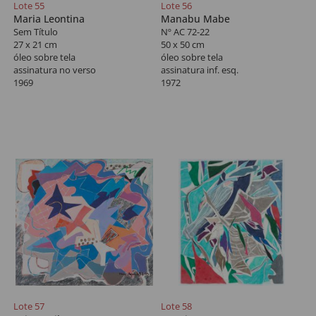
Lote 55
Lote 56
Maria Leontina
Manabu Mabe
Sem Título
Nº AC 72-22
27 x 21 cm
50 x 50 cm
óleo sobre tela
óleo sobre tela
assinatura no verso
assinatura inf. esq.
1969
1972
Lote 57
Lote 58