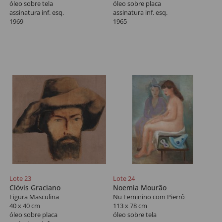
óleo sobre tela
óleo sobre placa
assinatura inf. esq.
assinatura inf. esq.
1969
1965
Lote 23
Lote 24
Clóvis Graciano
Noemia Mourão
Figura Masculina
Nu Feminino com Pierrô
40 x 40 cm
113 x 78 cm
óleo sobre placa
óleo sobre tela