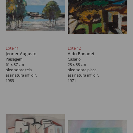
Lote 41
Lote 42
Jenner Augusto
Aldo Bonadei
Paisagem
Casario
61 x 37 cm
23 x 33 cm
óleo sobre tela
óleo sobre placa
assinatura inf. dir.
assinatura inf. dir.
1983
1971