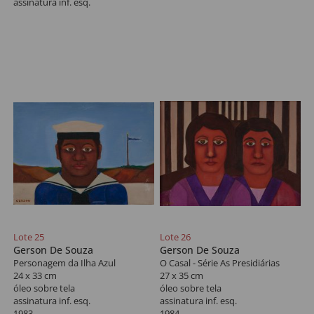
assinatura inf. esq.
Lote 25
Lote 26
Gerson De Souza
Gerson De Souza
Personagem da Ilha Azul
O Casal - Série As Presidiárias
24 x 33 cm
27 x 35 cm
óleo sobre tela
óleo sobre tela
assinatura inf. esq.
assinatura inf. esq.
1983
1984