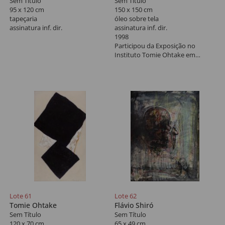
Sem Título
Sem Título
95 x 120 cm
150 x 150 cm
tapeçaria
óleo sobre tela
assinatura inf. dir.
assinatura inf. dir.
1998
Participou da Exposição no
Instituto Tomie Ohtake em
homenagem aos 90 anos.
Lote 61
Lote 62
Tomie Ohtake
Flávio Shiró
Sem Título
Sem Título
120 x 70 cm
65 x 49 cm