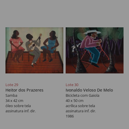
Lote 29
Lote 30
Heitor dos Prazeres
Ivonaldo Veloso De Melo
Samba
Bicicleta com Gaiola
34 x 42 cm
40 x 50 cm
óleo sobre tela
acrílica sobre tela
assinatura inf. dir.
assinatura inf. dir.
1986