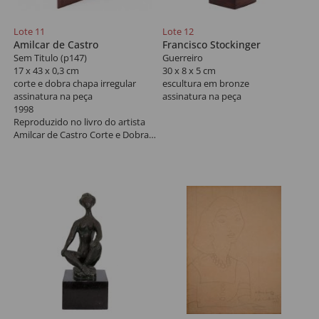
Lote 11
Lote 12
Amilcar de Castro
Francisco Stockinger
Sem Titulo (p147)
Guerreiro
17 x 43 x 0,3 cm
30 x 8 x 5 cm
corte e dobra chapa irregular
escultura em bronze
assinatura na peça
assinatura na peça
1998
Reproduzido no livro do artista
Amilcar de Castro Corte e Dobra,
p. 147, sob registro IRR 34.
Certificado nº CA 000.787.