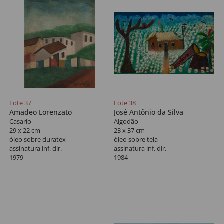
Lote 37
Lote 38
Amadeo Lorenzato
José Antônio da Silva
Casario
Algodão
29 x 22 cm
23 x 37 cm
óleo sobre duratex
óleo sobre tela
assinatura inf. dir.
assinatura inf. dir.
1979
1984