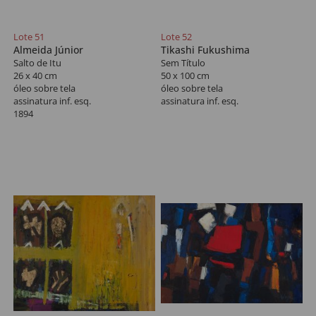
Lote 51
Lote 52
Almeida Júnior
Tikashi Fukushima
Salto de Itu
Sem Título
26 x 40 cm
50 x 100 cm
óleo sobre tela
óleo sobre tela
assinatura inf. esq.
assinatura inf. esq.
1894