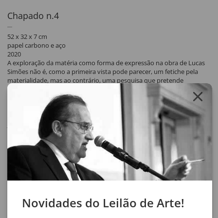
Chapado n.4
52 x 32 x 7 cm
papel carbono e aço
2020
A exploração da matéria como forma de expressão na obra de Lucas
Simões não é, como a primeira vista pode parecer, um fetiche pela
materialidade, mas ao contrário, uma pesquisa que pretende
preencher de significado o suporte do objeto artístico. Sua formação
como arquiteto, onde técnica e poética estão profundamente
entrelaçadas, dá uma das possíveis chaves de entendimento de sua
produção. Pintura, cartografia, livros, fotografia, concreto, aço, papel...
já foram objetos de sua investigação. Através de uma experimentação
cotidiana com a matéria e o saber-fazer, o artista encontra os meios
necessários de expressão, como nas esculturas e instalações mais
recentes em concreto, que refletem sua pesquisa sobre arquitetura
brutalista e o fracasso do seu sentido utópico.
Compartilhar
Novidades do Leilão de Arte!