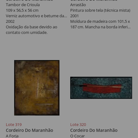
Tambor de Crioula
Arrastão
109 x 56,5 x 56 cm
Pintura sobre tela (técnica mista)
Verniz automotivo e betume da Judéia sobre chapa e cantoneira de ferro, vergalhão de ferro liso e vergalhão de aço frisado
2001
2002
Moldura de madeira com 101,5 x
Oxidação da base devido ao
187 cm. Mancha na borda inferior
contato com umidade.
e mancha de umidade na borda
superior.
Lote 319
Lote 320
Cordeiro Do Maranhão
Cordeiro Do Maranhão
A Forja
O Cocar