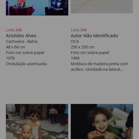
Lote 348
Lote 349
Aristides Alves
Autor Não Identificado
Cachoeira - Bahia
OCA
48 x 66 cm
250 x 250 cm
Foto cor sobre papel
Foto cor sobre papel
1978
1999
Ondulação acentuada.
Moldura de madeira preta com
acrílico. Umidade na lateral
direita; acúmulo de umidade na
montagem.