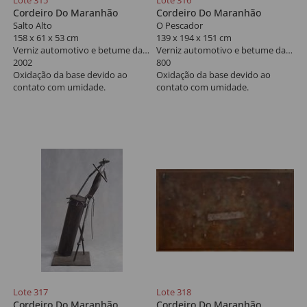
Lote 315
Lote 316
Cordeiro Do Maranhão
Cordeiro Do Maranhão
Salto Alto
O Pescador
158 x 61 x 53 cm
139 x 194 x 151 cm
Verniz automotivo e betume da Judéia sobre chapa e cantoneira de ferro, vergalhão de ferro liso e vergalhão de aço frisado
Verniz automotivo e betume da Judéia sobre chapa e cantoneira de ferro, vergalhão de ferro liso e vergalhão de aço frisado
2002
800
Oxidação da base devido ao
Oxidação da base devido ao
contato com umidade.
contato com umidade.
Lote 317
Lote 318
Cordeiro Do Maranhão
Cordeiro Do Maranhão