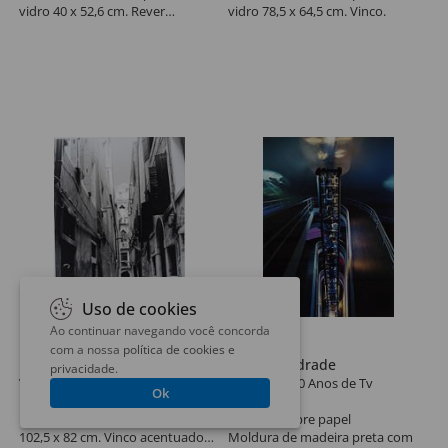
vidro 40 x 52,6 cm. Rever
vidro 78,5 x 64,5 cm. Vinco.
montagem.
Uso de cookies
Ao continuar navegando você concorda
Lote 366
Lote 367
com a nossa
política de cookies e
Denise Andrade
Denise Andrade
privacidade
.
Veneza
Exposição 50 Anos de Tv
Ok
Foto pb sobre papel
57 x 31 cm
Moldura de madeira com vidro
Foto cor sobre papel
102,5 x 82 cm. Vinco acentuado
Moldura de madeira preta com