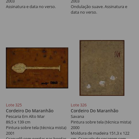
2003
2003
Assinatura e data no verso.
Ondulação suave. Assinatura e
data no verso.
Lote 325
Lote 326
Cordeiro Do Maranhão
Cordeiro Do Maranhão
Pescaria Em Alto Mar
Savana
89,5 x 139 cm
Pintura sobre tela (técnica mista)
Pintura sobre tela (técnica mista)
2000
2001
Moldura de madeira 151,3 x 122
Craquelê com perdas nas bordas,
cm. Craquele de secagem sem