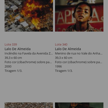
Lote 339
Lote 340
Lalo De Almeida
Lalo De Almeida
Incêndio na Favela da Avenida Zachi Narchi, São Paulo
Menino de rua no Vale do Anhangabaú, São Paulo
39,3 x 60 cm
39,3 x 60 cm
Foto cor (cibachrome) sobre papel
Foto cor (cibachrome) sobre papel
2000
1996
Tiragem 1/3.
Tiragem 1/3.