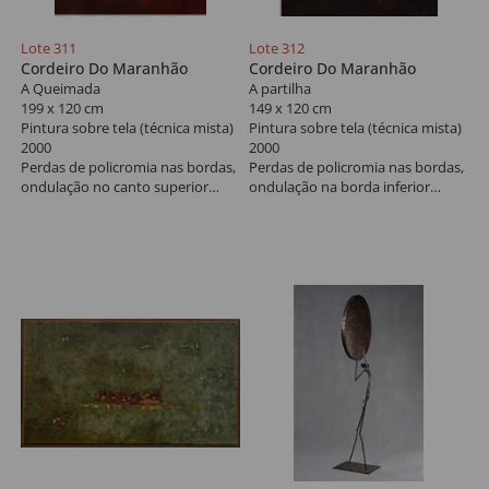
Lote 311
Lote 312
Cordeiro Do Maranhão
Cordeiro Do Maranhão
A Queimada
A partilha
199 x 120 cm
149 x 120 cm
Pintura sobre tela (técnica mista)
Pintura sobre tela (técnica mista)
2000
2000
Perdas de policromia nas bordas,
Perdas de policromia nas bordas,
ondulação no canto superior
ondulação na borda inferior
direito, etiqueta colada no verso
esquerda, etiqueta colada no
da obra.
verso.