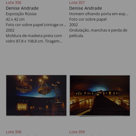
Lote 356
Lote 357
Denise Andrade
Denise Andrade
Exposição Rússia
Homem olhando porta em exposição
42 x 42 cm
Foto cor sobre papel
Foto cor sobre papel (vintage original)
2002
2002
Ondulação, manchas e perda de
Moldura de madeira preta com
película.
vidro 87,8 x 108,8 cm. Tiragem
única.
Lote 358
Lote 359