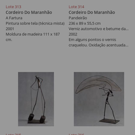
Lote 313
Lote 314
Cordeiro Do Maranhão
Cordeiro Do Maranhão
A Fartura
Pandeirão
Pintura sobre tela (técnica mista)
236 x 89 x 55,5 cm
2001
Verniz automotivo e betume da Judéia sobre chapa e cantoneira de ferro, vergalhão de ferro liso e vergalhão de aço frisado
Moldura de madeira 111 x 187
2002
cm.
Em alguns pontos o vernis
craquelou. Oxidação acentuada
da base e oxidação com
desprendimento na área do
chapéu da escultura.