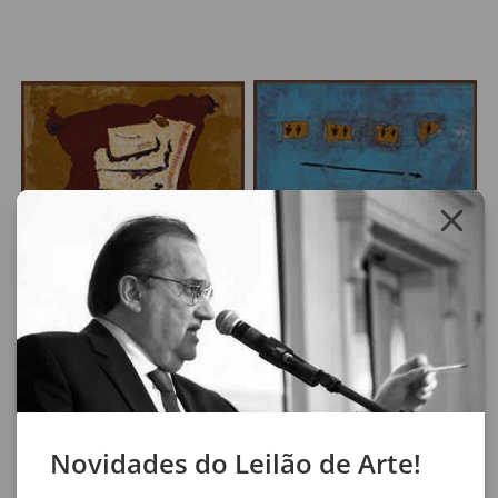
Lote 331
Lote 332
Cordeiro Do Maranhão
Cordeiro Do Maranhão
O Abate
Guarnição
Pintura sobre tela (técnica mista)
122 x 151 cm
2000
Pintura sobre tela (técnica mista)
Moldura de madeira com 151,9 x
2000
121,7 cm. Perda de policromia na
borda inferior, craquele de
Novidades do Leilão de Arte!
secagem.