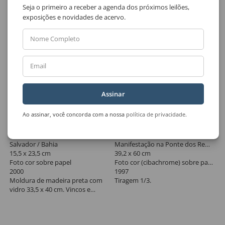
Seja o primeiro a receber a agenda dos próximos leilões,
exposições e novidades de acervo.
Nome Completo
Email
Assinar
Ao assinar, você concorda com a nossa
política de privacidade
.
Lote 333
Lote 334
Ismar Almeida
Lalo De Almeida
Salvador / Bahia
Manifestação na Ponte dos Remédios, São Paulo
15,5 x 23,5 cm
39,2 x 60 cm
Foto cor sobre papel
Foto cor (cibachrome) sobre papel
2000
1997
Moldura de madeira preta com
Tiragem 1/3.
vidro 33,5 x 40 cm. Vincos e
ondulação.