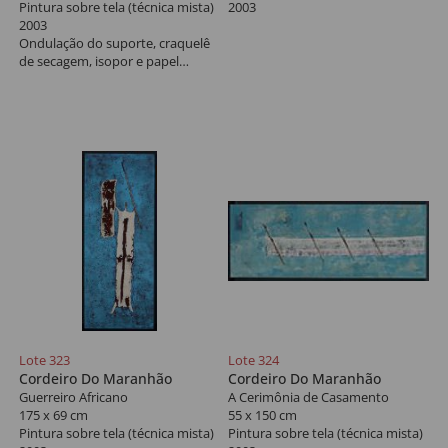
Pintura sobre tela (técnica mista)
2003
2003
Ondulação do suporte, craquelê
de secagem, isopor e papel
aderido à policromia, arranhão
com perda de policromia e
suporte na borda esquerda.
Lote 323
Lote 324
Cordeiro Do Maranhão
Cordeiro Do Maranhão
Guerreiro Africano
A Cerimônia de Casamento
175 x 69 cm
55 x 150 cm
Pintura sobre tela (técnica mista)
Pintura sobre tela (técnica mista)