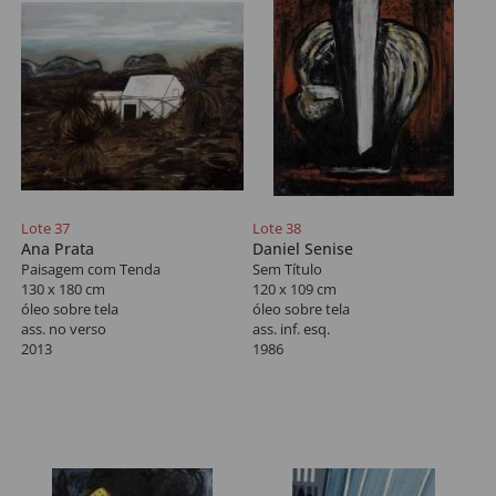
Lote 37
Lote 38
Ana Prata
Daniel Senise
Paisagem com Tenda
Sem Título
130 x 180 cm
120 x 109 cm
óleo sobre tela
óleo sobre tela
ass. no verso
ass. inf. esq.
2013
1986