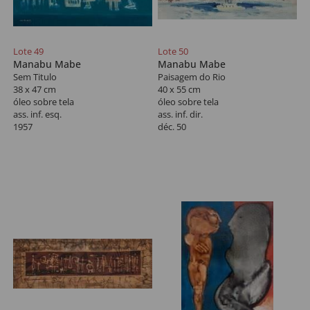
Lote 49
Lote 50
Manabu Mabe
Manabu Mabe
Sem Titulo
Paisagem do Rio
38 x 47 cm
40 x 55 cm
óleo sobre tela
óleo sobre tela
ass. inf. esq.
ass. inf. dir.
1957
déc. 50