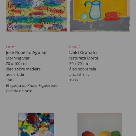
Lote 1
Lote 2
José Roberto Aguilar
Ivald Granato
Morning Star
Natureza Morta
70 x 100 cm
50 x 70 cm
óleo sobre madeira
óleo sobre tela
ass. inf. dir.
ass. inf. dir.
1982
1986
Etiqueta da Paulo Figueiredo
Galeria de Arte.