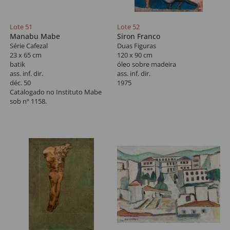
Lote 51
Lote 52
Manabu Mabe
Siron Franco
Série Cafezal
Duas Figuras
23 x 65 cm
120 x 90 cm
batik
óleo sobre madeira
ass. inf. dir.
ass. inf. dir.
déc. 50
1975
Catalogado no Instituto Mabe
sob nº 1158.