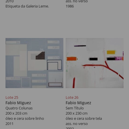
2010
ass. no verso
Etiqueta da Galeria Leme.
1986
Lote 25
Lote 26
Fabio Miguez
Fabio Miguez
Quatro Colunas
Sem Título
200 x 203 cm
200 x 230 cm
óleo e cera sobre linho
óleo e cera sobre tela
2011
ass. no verso
2002