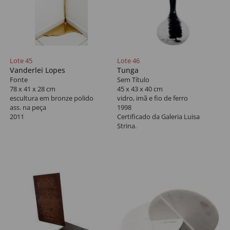
Lote 45
Lote 46
Vanderlei Lopes
Tunga
Fonte
Sem Título
78 x 41 x 28 cm
45 x 43 x 40 cm
escultura em bronze polido
vidro, imã e fio de ferro
ass. na peça
1998
2011
Certificado da Galeria Luisa
Strina.