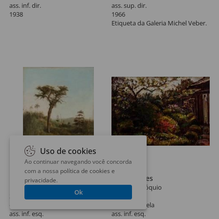
ass. inf. dir.
ass. sup. dir.
1938
1966
Etiqueta da Galeria Michel Veber.
Uso de cookies
Ao continuar navegando você concorda
Lote 65
Lote 66
com a nossa
política de cookies e
Benedito Calixto
Sérgio Telles
privacidade
.
Paisagem
Jardins de Tóquio
Ok
38 x 29 cm
71 x 102 cm
óleo sobre tela
óleo sobre tela
ass. inf. esq.
ass. inf. esq.