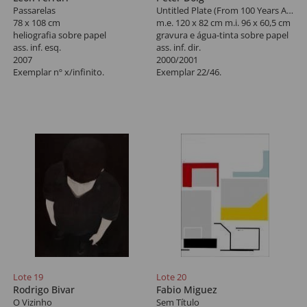
Passarelas
Untitled Plate (From 100 Years Ago)
78 x 108 cm
m.e. 120 x 82 cm m.i. 96 x 60,5 cm
heliografia sobre papel
gravura e água-tinta sobre papel
ass. inf. esq.
ass. inf. dir.
2007
2000/2001
Exemplar nº x/infinito.
Exemplar 22/46.
Lote 19
Lote 20
Rodrigo Bivar
Fabio Miguez
O Vizinho
Sem Título