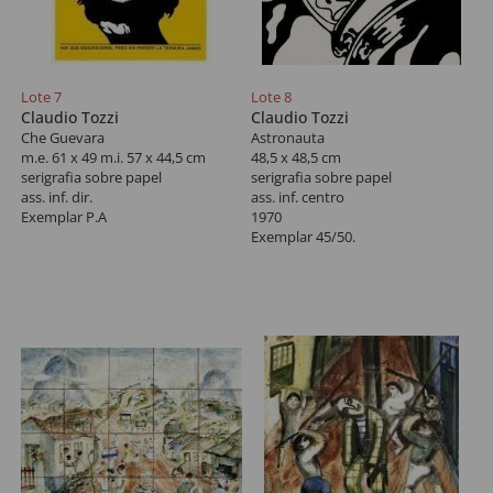
Lote 7
Lote 8
Claudio Tozzi
Claudio Tozzi
Che Guevara
Astronauta
m.e. 61 x 49 m.i. 57 x 44,5 cm
48,5 x 48,5 cm
serigrafia sobre papel
serigrafia sobre papel
ass. inf. dir.
ass. inf. centro
Exemplar P.A
1970
Exemplar 45/50.