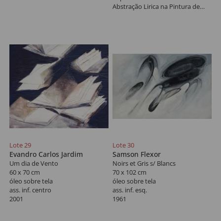
Abstração Lirica na Pintura de
Bandeira", à p. 82. Etiqueta da
Retrospectiva de Antonio
Bandeira.
Lote 29
Lote 30
Evandro Carlos Jardim
Samson Flexor
Um dia de Vento
Noirs et Gris s/ Blancs
60 x 70 cm
70 x 102 cm
óleo sobre tela
óleo sobre tela
ass. inf. centro
ass. inf. esq.
2001
1961