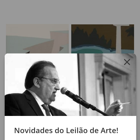
Lote 31
Lote 32
Felipe Cohen
Mariana Serri
Série Abismos
Pantano II
48,5 x 63,5 cm
60 x 80 cm
colagem sobre papel
óleo sobre tela
ass. no verso
ass. no verso
2011
2012
Novidades do Leilão de Arte!