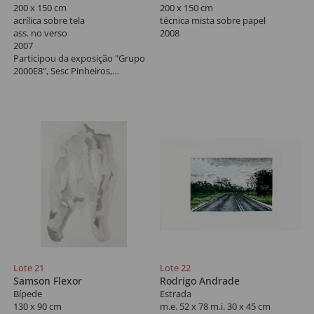
200 x 150 cm
200 x 150 cm
acrílica sobre tela
técnica mista sobre papel
ass. no verso
2008
2007
Participou da exposição "Grupo
2000E8", Sesc Pinheiros,
Curadoria Paulo Pasta.
Lote 21
Lote 22
Samson Flexor
Rodrigo Andrade
Bípede
Estrada
130 x 90 cm
m.e. 52 x 78 m.i. 30 x 45 cm