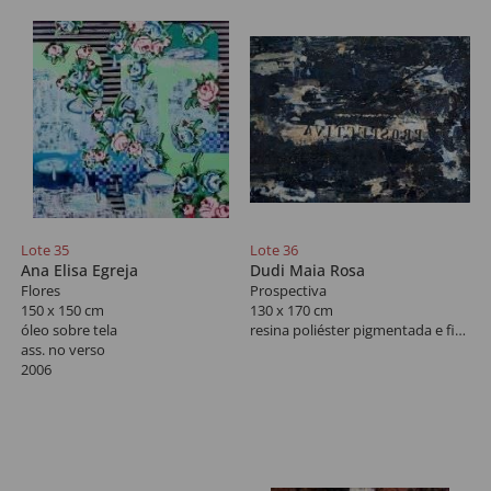
Lote 35
Lote 36
Ana Elisa Egreja
Dudi Maia Rosa
Flores
Prospectiva
150 x 150 cm
130 x 170 cm
óleo sobre tela
resina poliéster pigmentada e fibra de vidro
ass. no verso
2006