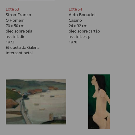
Lote 53
Lote 54
Siron Franco
Aldo Bonadei
O Homem
Casario
70 x 50 cm
24 x 32 cm
óleo sobre tela
óleo sobre cartão
ass. inf. dir.
ass. inf. esq.
1973
1970
Etiqueta da Galeria
Intercontinetal.