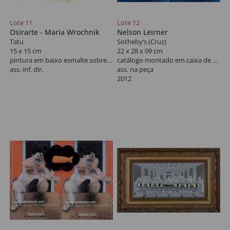
Lote 11
Lote 12
Osirarte - Maria Wrochnik
Nelson Leirner
Tatu
Sotheby‘s (Cruz)
15 x 15 cm
22 x 28 x 09 cm
pintura em baixo esmalte sobre azulejo
catálogo montado em caixa de acrílico
ass. inf. dir.
ass. na peça
2012