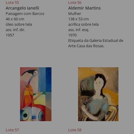
Lote 55
Lote 56
Arcangelo Ianelli
Aldemir Martins
Paisagem com Barcos
Mulher
46 x 60 cm
138 x 53 cm
óleo sobre tela
acrí­lica sobre tela
ass. inf. dir.
ass. inf. esq.
1957
1970
Etiqueta da Galeria Estadual de
Arte Casa das Rosas.
Lote 57
Lote 58