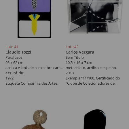
Lote 41
Lote 42
Claudio Tozzi
Carlos Vergara
Parafusos
Sem Titulo
95 x 62 cm
10,5 x 16 x 7 cm
acrilica e lapis de cera sobre cartão colado em placa
metacrilato, acrilico e espelho
ass. inf. dir.
2013
1972
Exemplar 11/100. Certificado do
Etiqueta Companhia das Artes.
"Clube de Colecionadores de
Gravura", MAM - São Paulo,
edição 2013.