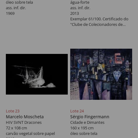
óleo sobre tela
água-forte
ass. inf. dir.
ass. inf. dir.
1969
2013
Exemplar 61/100. Certificado do
"Clube de Colecionadores de
Gravura", MAM - São Paulo,
edição 2013.
Lote 23
Lote 24
Marcelo Moscheta
Sérgio Fingermann
HIV SVNT Dracones
Cidade e Dimantes
72 x 108 cm
160 x 195 cm
carvão vegetal sobre papel
óleo sobre tela