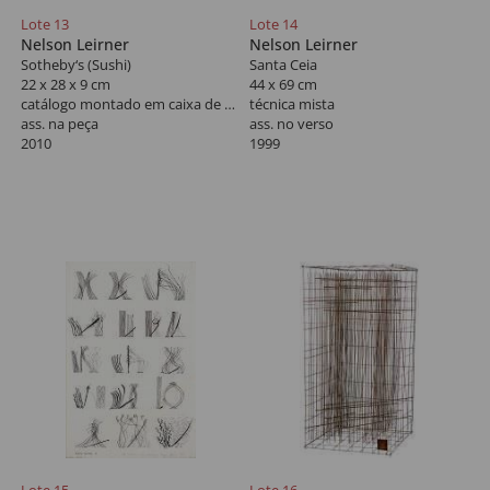
Lote 13
Lote 14
Nelson Leirner
Nelson Leirner
Sotheby‘s (Sushi)
Santa Ceia
22 x 28 x 9 cm
44 x 69 cm
catálogo montado em caixa de acrílico
técnica mista
ass. na peça
ass. no verso
2010
1999