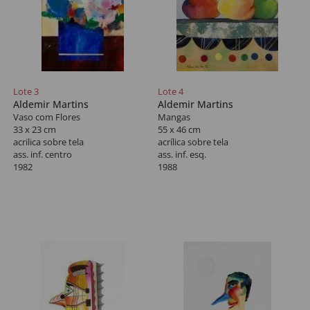
Lote 3
Lote 4
Aldemir Martins
Aldemir Martins
Vaso com Flores
Mangas
33 x 23 cm
55 x 46 cm
acrilica sobre tela
acrílica sobre tela
ass. inf. centro
ass. inf. esq.
1982
1988