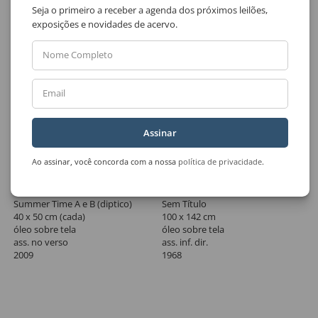
Seja o primeiro a receber a agenda dos próximos leilões,
exposições e novidades de acervo.
Nome Completo
Email
Assinar
Ao assinar, você concorda com a nossa
política de privacidade
.
Lote 33
Lote 34
Mariana Serri
Eduardo Sued
Summer Time A e B (diptico)
Sem Título
40 x 50 cm (cada)
100 x 142 cm
óleo sobre tela
óleo sobre tela
ass. no verso
ass. inf. dir.
2009
1968