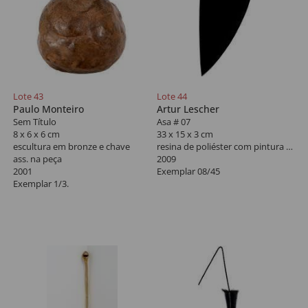
Lote 43
Lote 44
Paulo Monteiro
Artur Lescher
Sem Título
Asa # 07
8 x 6 x 6 cm
33 x 15 x 3 cm
escultura em bronze e chave
resina de poliéster com pintura automotiva
ass. na peça
2009
2001
Exemplar 08/45
Exemplar 1/3.