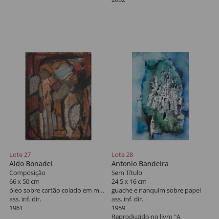
Lote 27
Lote 28
Aldo Bonadei
Antonio Bandeira
Composição
Sem Título
66 x 50 cm
24,5 x 16 cm
óleo sobre cartão colado em madeira
guache e nanquim sobre papel
ass. inf. dir.
ass. inf. dir.
1961
1959
Reproduzido no livro "A