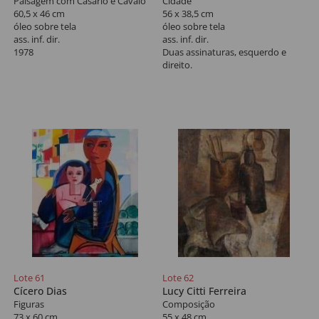
Paisagem com Casario e Cavalo
Cidade
60,5 x 46 cm
56 x 38,5 cm
óleo sobre tela
óleo sobre tela
ass. inf. dir.
ass. inf. dir.
1978
Duas assinaturas, esquerdo e
direito.
Lote 61
Lote 62
Cícero Dias
Lucy Citti Ferreira
Figuras
Composição
73 x 60 cm
55 x 48 cm