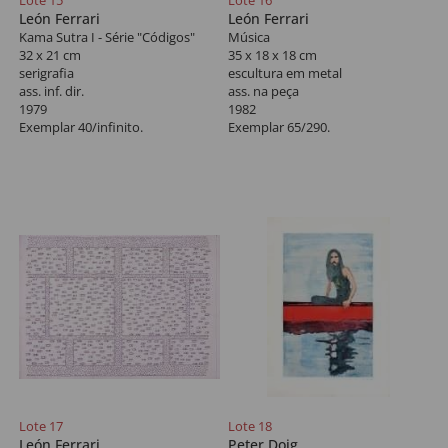
Lote 15
Lote 16
León Ferrari
León Ferrari
Kama Sutra I - Série "Códigos"
Música
32 x 21 cm
35 x 18 x 18 cm
serigrafia
escultura em metal
ass. inf. dir.
ass. na peça
1979
1982
Exemplar 40/infinito.
Exemplar 65/290.
Lote 17
Lote 18
León Ferrari
Peter Doig