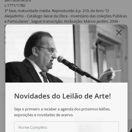
sem assinatura
c.1771/1780
3ª fase, maturidade média. Reproduzido à p. 210, do livro "O
Aleijadinho - Catálogo Geral da Obra - Inventário das coleções Públicas
e Particulares". Segue transcrição: Atribuição: Márcio Jardim, 2006 -
Rosto típico, topetes bipartidos na testa, olhos amendoados, meio-
sorriso enigmático. Gola cônica longa e bem ressaltada. A dobradura
do panejamento do braço direito mostra sinais das duas últimas fases.
Grande dobra em "U" acima do joelho esquerdo.
Compartilhar
Novidades do Leilão de Arte!
Veja também
Seja o primeiro a receber a agenda dos próximos leilões,
exposições e novidades de acervo.
Nome Completo