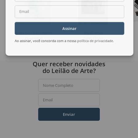
Email
Assinar
Marcelo Grassmann
Ely Bueno
Guerreiro
Sem Título
Ao assinar, você concorda com a nossa
política de privacidade
.
Quer receber novidades
do Leilão de Arte?
Nome Completo
Email
Enviar