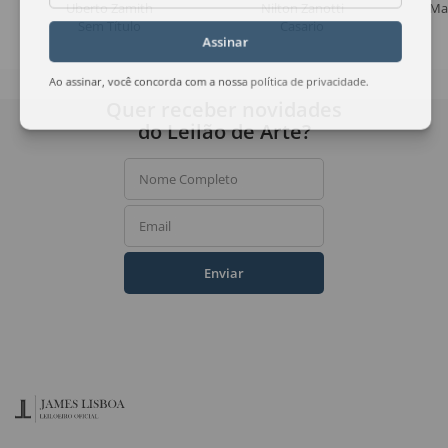
Uberto Zamith
Nilton Zanotti
Ma
Sem Título
Casario
Assinar
Ao assinar, você concorda com a nossa
política de privacidade
.
Quer receber novidades
do Leilão de Arte?
Nome Completo
Email
Enviar