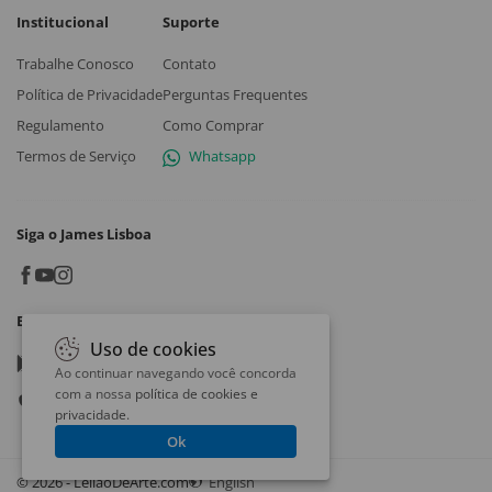
Institucional
Suporte
Trabalhe Conosco
Contato
Política de Privacidade
Perguntas Frequentes
Regulamento
Como Comprar
Termos de Serviço
Whatsapp
Siga o James Lisboa
Baixe o App
Uso de cookies
Google play
Ao continuar navegando você concorda
com a nossa
política de cookies e
App store
privacidade
.
Ok
© 2026 - LeilaoDeArte.com
English