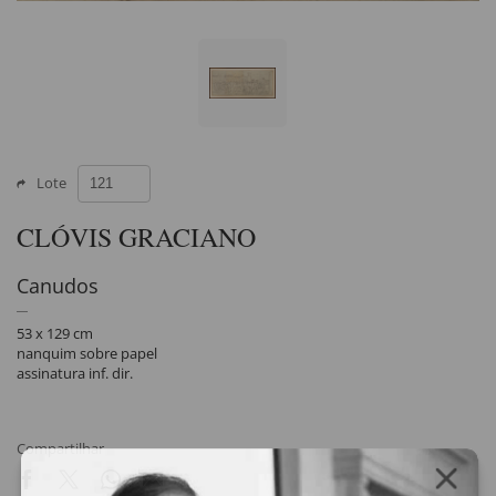
Lote
CLÓVIS GRACIANO
Canudos
53 x 129 cm
nanquim sobre papel
assinatura inf. dir.
Compartilhar