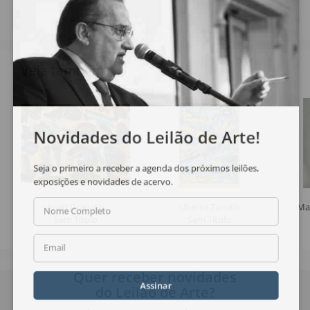
Veja também
Novidades do Leilão de Arte!
Seja o primeiro a receber a agenda dos próximos leilões,
exposições e novidades de acervo.
Ivald Granato
Uberto Zamith
Ma
Nome Completo
Sem Título
Sem Título
Email
Quer receber novidades
Assinar
do Leilão de Arte?