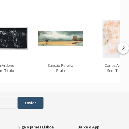
a Ardene
Sansão Pereira
Carlos Araújo
m Título
Praia
Sem Título
Enviar
Siga o James Lisboa
Baixe o App