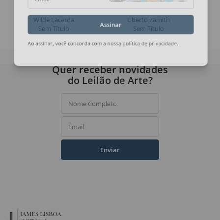
Email
Wilde Lacerda
Uberto Zamith
Sem Título
Sem Título
Assinar
Ao assinar, você concorda com a nossa
política de privacidade
.
Quer receber novidades
do Leilão de Arte?
Nome Completo
Email
Enviar