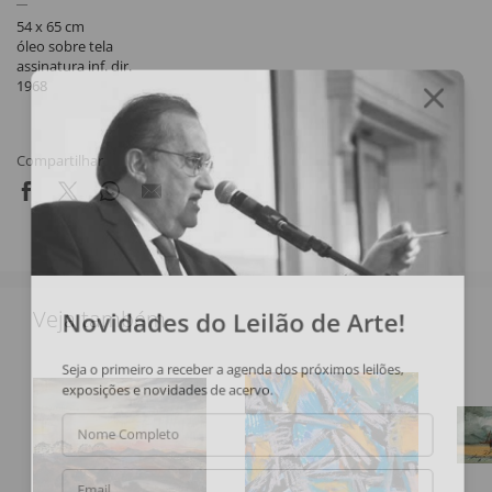
54 x 65 cm
óleo sobre tela
assinatura inf. dir.
1968
Compartilhar
Novidades do Leilão de Arte!
Veja também
Seja o primeiro a receber a agenda dos próximos leilões,
exposições e novidades de acervo.
Nome Completo