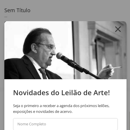
Sem Título
61 x 46 cm
óleo sobre tela
assinatura inf. esq.
1950
Compartilhar
Novidades do Leilão de Arte!
Veja também
Seja o primeiro a receber a agenda dos próximos leilões,
exposições e novidades de acervo.
Nome Completo