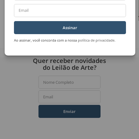
Email
Assinar
Uberto Zamith
Pinky Wainer
Sem Título
Vestido nº 24
Ao assinar, você concorda com a nossa
política de privacidade
.
Quer receber novidades
do Leilão de Arte?
Nome Completo
Email
Enviar