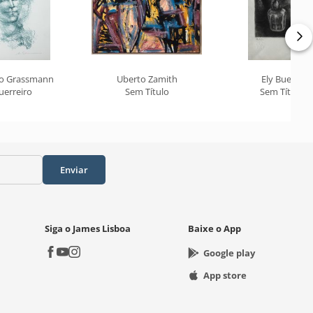
o Grassmann
Uberto Zamith
Ely Bueno
uerreiro
Sem Título
Sem Título
Enviar
Siga o James Lisboa
Baixe o App
Google play
App store