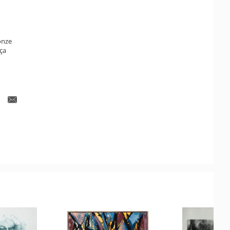
onze
ça