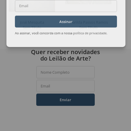
Email
José Mesquita
Marilda Passos Ramos
Assinar
Sem Título
Sem Título
Ao assinar, você concorda com a nossa
política de privacidade
.
Quer receber novidades
do Leilão de Arte?
Nome Completo
Email
Enviar