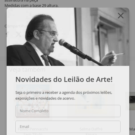
assinatura na peça
Medidas com a base 29 altura.
Compartilhar
Veja também
Novidades do Leilão de Arte!
Seja o primeiro a receber a agenda dos próximos leilões,
exposições e novidades de acervo.
Nome Completo
Email
Fulvio Pennacchi
Selma Daffré
Ma
Sem Título
Figura