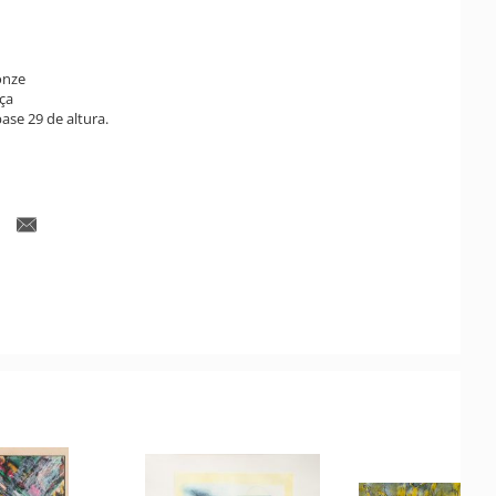
onze
ça
se 29 de altura.