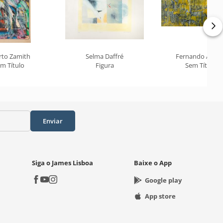
rto Zamith
Selma Daffré
Fernando Arauj
m Título
Figura
Sem Título
Enviar
Siga o James Lisboa
Baixe o App
Google play
App store