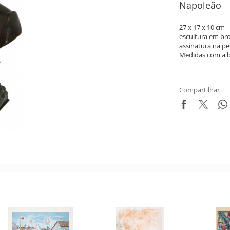
Napoleão
27 x 17 x 10 cm
escultura em br
assinatura na pe
Medidas com a ba
Compartilhar