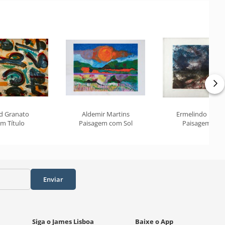
ld Granato
Aldemir Martins
Ermelindo Nard
m Título
Paisagem com Sol
Paisagem 211
Enviar
Siga o James Lisboa
Baixe o App