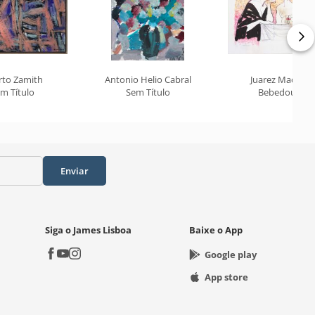
rto Zamith
Antonio Helio Cabral
Juarez Machad
m Título
Sem Título
Bebedouras
Enviar
Siga o James Lisboa
Baixe o App
Google play
App store