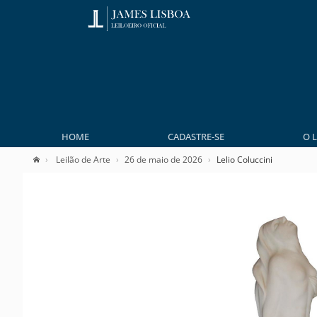
HOME
CADASTRE-SE
O 
Leilão de Arte
26 de maio de 2026
Lelio Coluccini