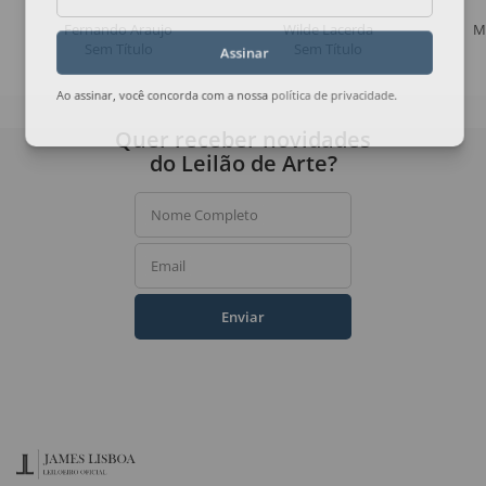
Fernando Araujo
Wilde Lacerda
M
Sem Título
Sem Título
Assinar
Ao assinar, você concorda com a nossa
política de privacidade
.
Quer receber novidades
do Leilão de Arte?
Nome Completo
Email
Enviar