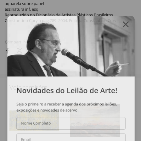
aquarela sobre papel
assinatura inf. esq.
Reproduzido no Dicionário de Artistas Plásticos Brasileiros
Constantino Cury à pag 789, 2004. Editora Constantino Cury.
Compartilhar
Veja também
Novidades do Leilão de Arte!
Seja o primeiro a receber a agenda dos próximos leilões,
exposições e novidades de acervo.
Nome Completo
Email