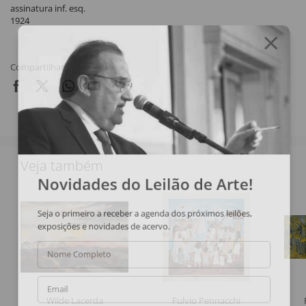
assinatura inf. esq.
1924
Compartilhar
Veja também
Novidades do Leilão de Arte!
Seja o primeiro a receber a agenda dos próximos leilões,
exposições e novidades de acervo.
Nome Completo
Email
Wilde Lacerda
Fulvio Pennacchi