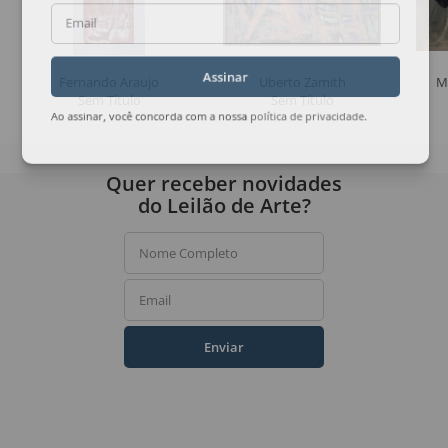
Email
Fernando Araujo
Uberto Zamith
M
Assinar
Sem Título
Sem Título
Ao assinar, você concorda com a nossa
política de privacidade
.
Quer receber novidades
do Leilão de Arte?
Nome Completo
Email
Enviar