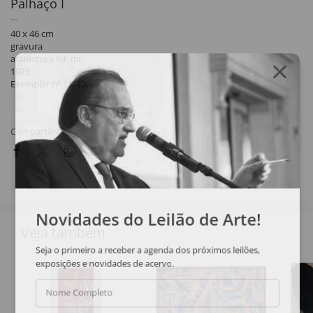
Palhaço I
40 x 46 cm
gravura
assinatura inf. dir.
1973
Exemplar nº 11/20.
Compartilhar
Novidades do Leilão de Arte!
Veja também
Seja o primeiro a receber a agenda dos próximos leilões,
exposições e novidades de acervo.
Nome Completo