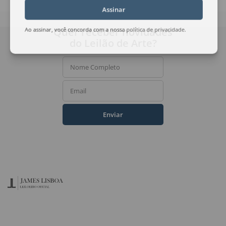
Assinar
Quer receber novidades
Ao assinar, você concorda com a nossa
política de privacidade
.
do Leilão de Arte?
Nome Completo
Email
Enviar