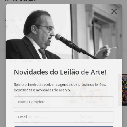
assinatura na peça
Compartilhar
Veja também
Novidades do Leilão de Arte!
Seja o primeiro a receber a agenda dos próximos leilões,
exposições e novidades de acervo.
Nome Completo
Sérvulo Esmeraldo
Carybé
Email
Sem Título
Os Acrobatas