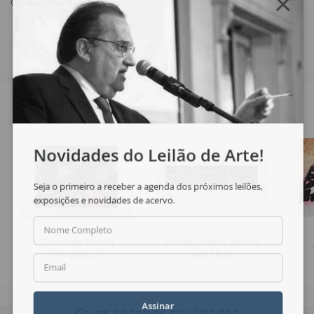
Compartilhar
Veja também
Novidades do Leilão de Arte!
Seja o primeiro a receber a agenda dos próximos leilões,
exposições e novidades de acervo.
Nome Completo
Ermelindo Nardin
Marilda Passos Ramos
Paisagem 211
Sem Título
Email
Assinar
Quer receber novidades