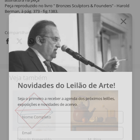
assinatura na peça
Peça reproduzido no livro " Bronzes Sculptors & Founders" - Harold
Berman, à pág. 373 - fig.1383.
Compartilhar
Veja também
Novidades do Leilão de Arte!
Seja o primeiro a receber a agenda dos próximos leilões,
exposições e novidades de acervo.
Nome Completo
Email
Sérvulo Esmeraldo
M. Piza