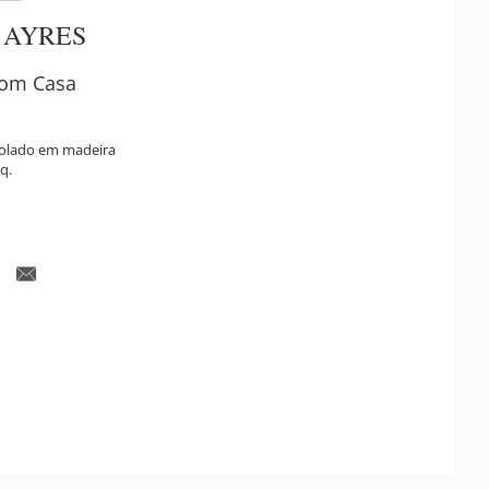
 AYRES
com Casa
 colado em madeira
q.