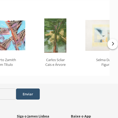
rto Zamith
Carlos Scliar
Selma Daffré
m Título
Cais e Árvore
Figura
Enviar
Siga o James Lisboa
Baixe o App