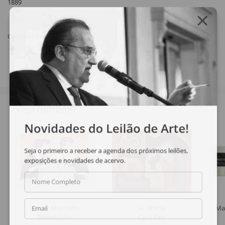
1889
Compartilhar
Veja também
Novidades do Leilão de Arte!
Seja o primeiro a receber a agenda dos próximos leilões,
exposições e novidades de acervo.
Nome Completo
Juarez Machado
H. Motta
Ma
Email
Bebedouras
Casa Flor