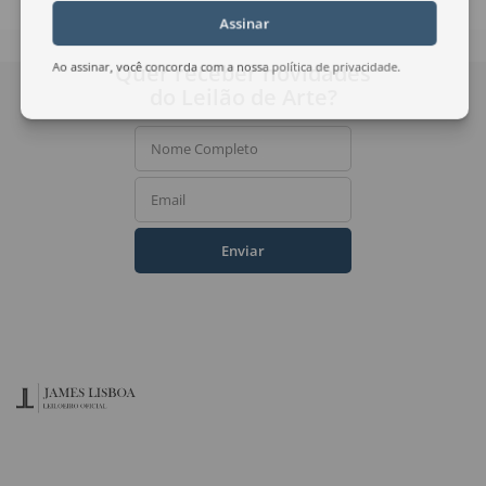
Assinar
Quer receber novidades
Ao assinar, você concorda com a nossa
política de privacidade
.
do Leilão de Arte?
Nome Completo
Email
Enviar