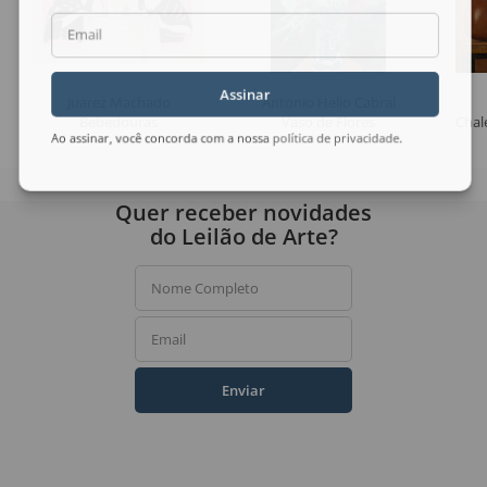
Email
Assinar
Juarez Machado
Antonio Helio Cabral
Bebedouras
Vaso de Flores
Chale
Ao assinar, você concorda com a nossa
política de privacidade
.
Quer receber novidades
do Leilão de Arte?
Nome Completo
Email
Enviar