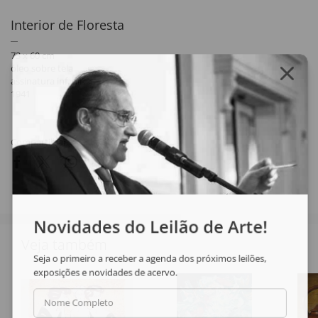
Interior de Floresta
73 x 60 cm
óleo sobre tela
assinatura inf. dir.
1941
Compartilhar
Novidades do Leilão de Arte!
Veja também
Seja o primeiro a receber a agenda dos próximos leilões,
exposições e novidades de acervo.
Nome Completo