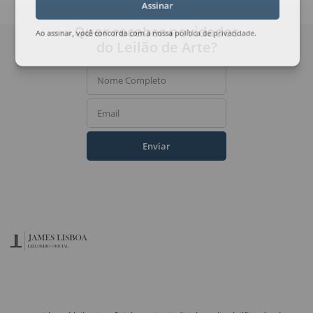
Assinar
Quer receber novidades
Ao assinar, você concorda com a nossa
política de privacidade
.
do Leilão de Arte?
Nome Completo
Email
Enviar