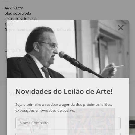
44 x 53 cm
óleo sobre tela
assinatura inf. esq.
1977
Reproduzido no Catálogo da Bolsa de Artes.
Compartilhar
Novidades do Leilão de Arte!
Veja também
Seja o primeiro a receber a agenda dos próximos leilões,
exposições e novidades de acervo.
Nome Completo