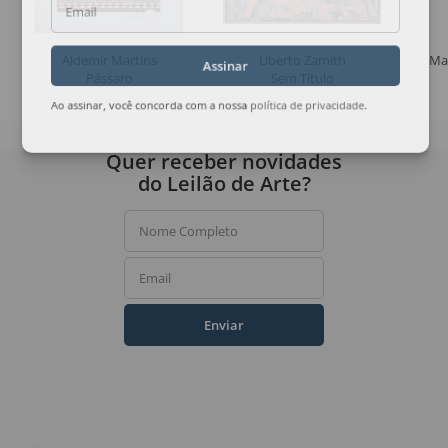
Email
Aldemir Martins
Uberto Zamith
Ma
Assinar
Pássaro
Sem Título
Ao assinar, você concorda com a nossa
política de privacidade
.
Quer receber novidades
do Leilão de Arte?
Nome Completo
Email
Enviar