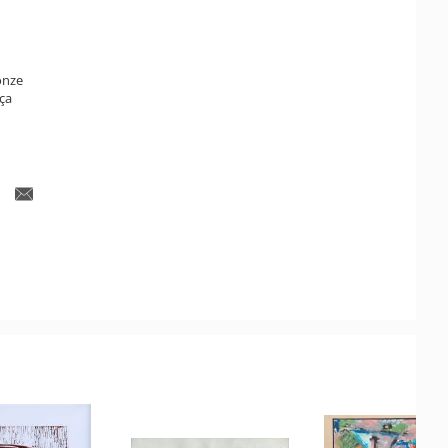
onze
ça