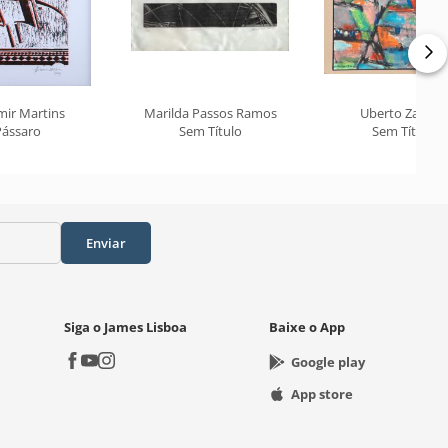
mir Martins
Marilda Passos Ramos
Uberto Zamith
Pássaro
Sem Título
Sem Título
Enviar
Siga o James Lisboa
Baixe o App
Google play
App store