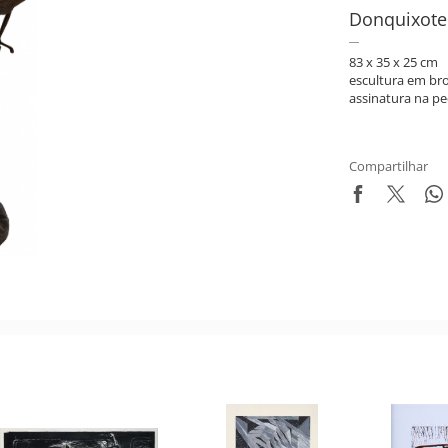
Donquixote
83 x 35 x 25 cm
escultura em br
assinatura na pe
Compartilhar