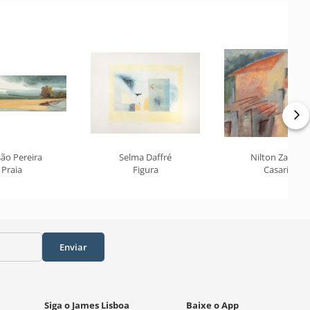
ão Pereira
Selma Daffré
Nilton Zanotti
Praia
Figura
Casario
Enviar
Siga o James Lisboa
Baixe o App