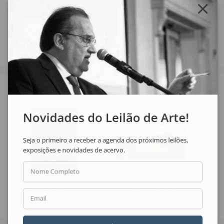
Compartilhar
Veja também
Novidades do Leilão de Arte!
Seja o primeiro a receber a agenda dos próximos leilões,
exposições e novidades de acervo.
Nome Completo
Uberto Zamith
Aldemir Martins
Sem Título
Paisagem
Email