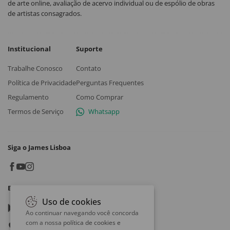
de arte online, avaliação de acervo individual ou de espólio de obras
de artistas consagrados.
Institucional
Suporte
Trabalhe Conosco
Contato
Política de Privacidade
Perguntas Frequentes
Regulamento
Como Comprar
Termos de Serviço
Whatsapp
Siga o James Lisboa
Baixe o App
Uso de cookies
Google play
Ao continuar navegando você concorda
com a nossa
política de cookies e
App store