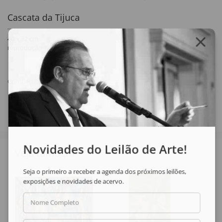
Cascata da Tijuca
40 x 32 cm
reprodução
Compartilhar
Novidades do Leilão de Arte!
Veja também
Seja o primeiro a receber a agenda dos próximos leilões,
exposições e novidades de acervo.
Nome Completo