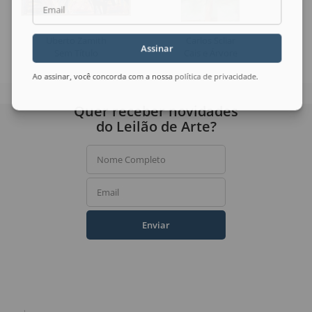
Email
Uberto Zamith
Carlos Scliar
Assinar
Sem Título
Cais e Árvore
Ao assinar, você concorda com a nossa
política de privacidade
.
Quer receber novidades
do Leilão de Arte?
Nome Completo
Email
Enviar