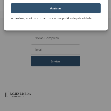
Casario
Paisagem
Assinar
Ao assinar, você concorda com a nossa
política de privacidade
.
Quer receber novidades
do Leilão de Arte?
Nome Completo
Email
Enviar