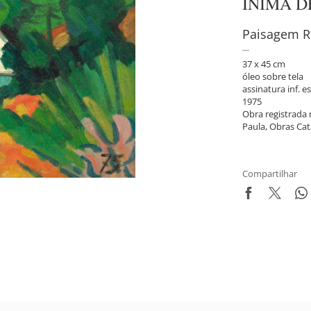
INIMÁ D
Paisagem R
37 x 45 cm
óleo sobre tela
assinatura inf. es
1975
Obra registrada
Paula, Obras Cat
Compartilhar