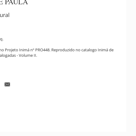
E PAULA
ural
q.
 no Projeto Inimá nº PRO448. Reproduzido no catalogo Inimá de
alogadas - Volume II.