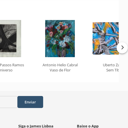
 Passos Ramos
Antonio Helio Cabral
Uberto Zamith
niverso
Vaso de Flor
Sem Título
Enviar
Siga o James Lisboa
Baixe o App