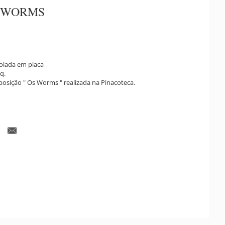
 WORMS
colada em placa
q.
posição " Os Worms " realizada na Pinacoteca.