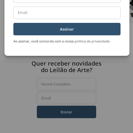
Email
Assinar
José Mesquita
Nilton Zanotti
Sem Título
Casario
Ao assinar, você concorda com a nossa
política de privacidade
.
Quer receber novidades
do Leilão de Arte?
Nome Completo
Email
Enviar