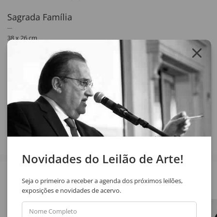
Sagrada Família
38 x 26 cm
óleo sobre placa de eucatex
assinatura sup. esq.
Obra de nº 25 registrada no Projeto Fulvio Pennacchi. Informação
cedida pela filha do artista, Giovanni Pennachi.
Compartilhar
Novidades do Leilão de Arte!
Veja também
Seja o primeiro a receber a agenda dos próximos leilões,
exposições e novidades de acervo.
Nome Completo