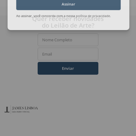
Assinar
Quer receber novidades
Ao assinar, você concorda com a nossa
política de privacidade
.
do Leilão de Arte?
Nome Completo
Email
Enviar