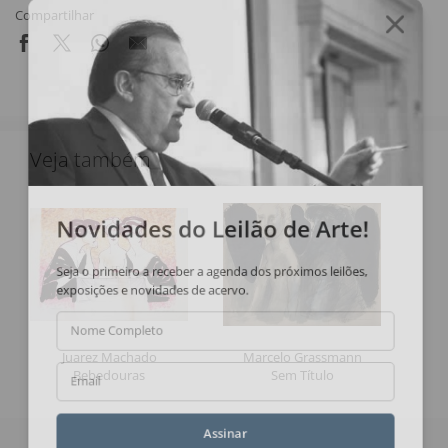
Compartilhar
Veja também
Novidades do Leilão de Arte!
Seja o primeiro a receber a agenda dos próximos leilões,
exposições e novidades de acervo.
Nome Completo
Juarez Machado
Marcelo Grassmann
Bebedouras
Sem Título
Email
Assinar