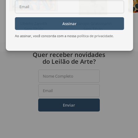
Email
Uberto Zamith
Marcelo Grassmann
Assinar
Sem Título
Sem Título
Ao assinar, você concorda com a nossa
política de privacidade
.
Quer receber novidades
do Leilão de Arte?
Nome Completo
Email
Enviar