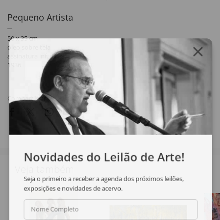
Pequeno Artista
50 x 35 cm
óleo sobre tela
assinatura inf. dir.
1936
Compartilhar
Novidades do Leilão de Arte!
Veja também
Seja o primeiro a receber a agenda dos próximos leilões,
exposições e novidades de acervo.
Nome Completo