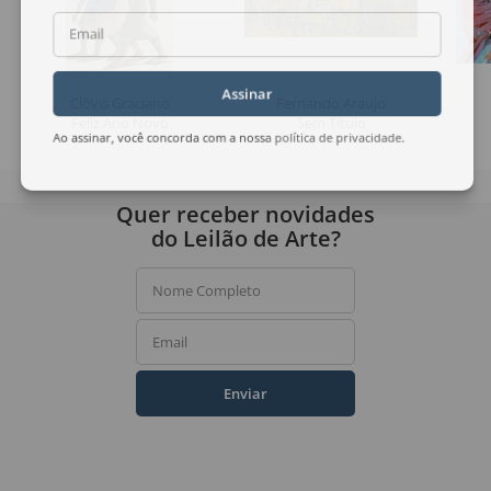
Email
Assinar
Clóvis Graciano
Fernando Araujo
Feliz Ano Novo
Sem Título
Ao assinar, você concorda com a nossa
política de privacidade
.
Quer receber novidades
do Leilão de Arte?
Nome Completo
Email
Enviar