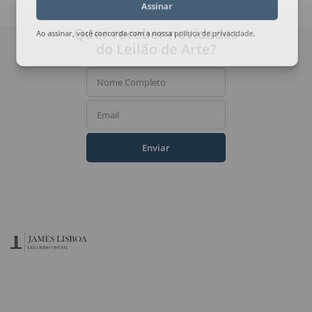
Assinar
Quer receber novidades
Ao assinar, você concorda com a nossa
política de privacidade
.
do Leilão de Arte?
Nome Completo
Email
Enviar